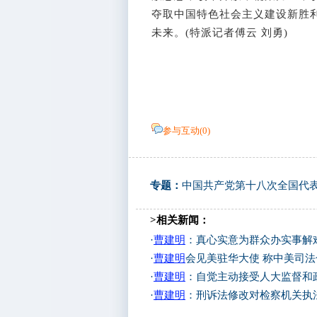
夺取中国特色社会主义建设新胜
未来。(特派记者傅云 刘勇)
参与互动(
0
)
专题：
中国共产党第十八次全国代
>相关新闻：
·
曹建明
：真心实意为群众办实事解
·
曹建明
会见美驻华大使 称中美司
·
曹建明
：自觉主动接受人大监督和
·
曹建明
：刑诉法修改对检察机关执