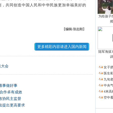
利，共同创造中国人民和中华民族更加幸福美好的
为给孩子拍
【编辑:张志刚】
更多精彩内容请进入国内新闻
陆军海拔3
表大会
·
女子挤
·
医生私
·
九旬
·
中央
难事做好事
·
4米高
法合作卓有成效
·
空中看
政协民主监督
法提出更高要求