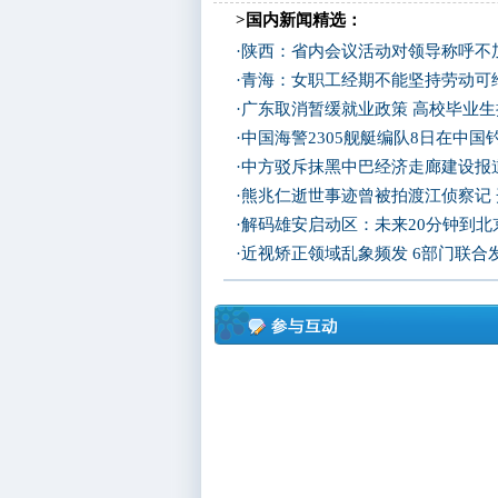
>国内新闻精选：
·
陕西：省内会议活动对领导称呼不加
·
青海：女职工经期不能坚持劳动可
·
广东取消暂缓就业政策 高校毕业生
·
中国海警2305舰艇编队8日在中
·
中方驳斥抹黑中巴经济走廊建设报
·
熊兆仁逝世事迹曾被拍渡江侦察记
·
解码雄安启动区：未来20分钟到北京
·
近视矫正领域乱象频发 6部门联合