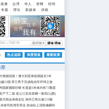
港澳
台湾
华人
侨网
经纬
|
|
|
|
专题
理论
新媒体
供稿
|
|
|
鏂伴椈
鎼� 绱�
:
热点追踪
深度报道
最新政策
推荐
大熊猫回国！澳大利亚将租期延长5年
跨越33国 荷兰男子完成电动车环球之旅
州国家捕获巨蟒 长度超5米体内有73颗蛋
安产下二胎 老公江宏杰喜晒一家四口(图)
柴犬因会画画走红 画作已售出逾231幅
枪未收司机驾车而去 加油站上演惊魂瞬间