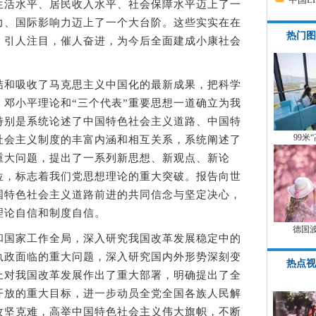
生活水平、居民收入水平、社会保障水平迈上了一
力、国际影响力迈上了一个大台阶。这些实实在在
热门图
，引人注目，催人奋进，为今后全面建成小康社会
和吸收了马克思主义中国化的最新成果，把科学
邓小平理论和“三个代表”重要思想一道确立为我
特别是系统论述了中国特色社会主义道路、中国特
99米
社会主义制度的丰富内涵和相互关系，系统阐述了
重大问题，提出了一系列新思想、新观点、新论
位，标志着我们党思想理论的重大突破。报告向世
国特色社会主义道路前进的共同信念与坚定决心，
理论自信和制度自信。
德国
国家工作全局，深入研究我国改革发展稳定中的
执政面临的重大问题，深入研究国内外形势深刻变
热点视
上对我国改革发展作出了重大部署，明确提出了全
开放的重大目标，进一步动员全党全国各族人民解
攻坚克难，高举中国特色社会主义伟大旗帜，不断