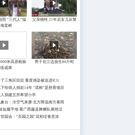
照 “三代人”猛
父亲牺牲 21年后女儿从警
摇海棠树
000米高原检验
男子在江边放生80斤蛇
训练成果
了三角区痘痘 重度感染被送进ICU
下给病人捐款14年 “谎称”是慈善项目
老人捐建五所希望小学
气象台：冷空气来袭 北方降温南方暴雨
桩如履平地 看广西藤县舞狮队展绝活
世园会：“百园之园”花初绽春意浓