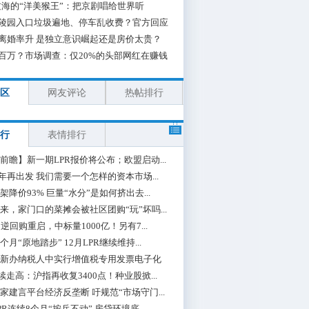
海的“洋美猴王”：把京剧唱给世界听
陵园入口垃圾遍地、停车乱收费？官方回应
离婚率升 是独立意识崛起还是房价太贵？
百万？市场调查：仅20%的头部网红在赚钱
区
网友评论
热帖排行
行
表情排行
前瞻】新一期LPR报价将公布；欧盟启动...
0年再出发 我们需要一个怎样的资本市场...
架降价93% 巨量“水分”是如何挤出去...
来，家门口的菜摊会被社区团购“玩”坏吗...
期逆回购重启，中标量1000亿！另有7...
个月“原地踏步” 12月LPR继续维持...
新办纳税人中实行增值税专用发票电子化
续走高：沪指再收复3400点！种业股掀...
家建言平台经济反垄断 吁规范“市场守门...
PR连续8个月“按兵不动” 房贷环境底...