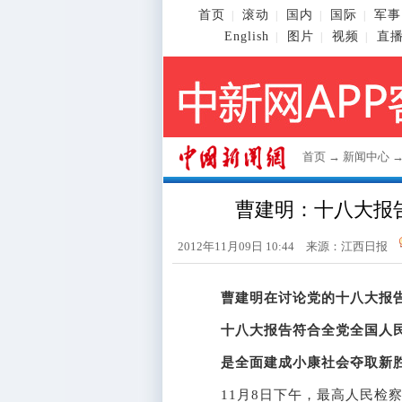
首页
滚动
国内
国际
军事
|
|
|
|
English
图片
视频
直
|
|
|
首页
→
新闻中心
曹建明：十八大报
2012年11月09日 10:44 来源：江西日报
曹建明在讨论党的十八大报
十八大报告符合全党全国人
是全面建成小康社会夺取新
11月8日下午，最高人民检察