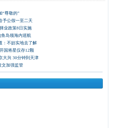
“尊敬的”
给予公假一至二天
择业政策8日实施
国钓鱼岛领海内巡航
道：不妨实地去了解
开国将星仅存12颗
大兴 30分钟到天津
发文加强监管