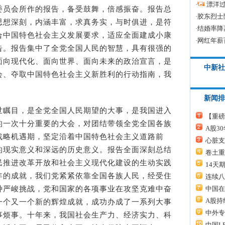
·
漂洋过
委员会所作的报告，备受鼓舞，倍感振奋。报告总
·
胶东烈士
思想深刻，内涵丰富，求真务实，与时俱进，是符
·
结婚率降
合中国特色社会主义发展要求，适应全面建成小康
·
网红年薪
告。报告集中了全党全国人民的智慧，具有很强的
面向现代化、面向世界、面向未来的政治宣言，是
中新社
会、夺取中国特色社会主义新胜利的行动指南，我
新闻排
瞩目，是全党全国人民期望的大事，是我国进入
【重磅
的一次十分重要的大会，对团结带领全党全国各族
A股3
战略机遇期，坚定沿着中国特色社会主义道路前
心脏支
的现实意义和深远的历史意义。报告全面深刻总结
卷土重
民推进改革开放和社会主义现代化建设的生动实践
14天
年的成就，我们党紧紧依靠全国各族人民，经受住
连续八
中国在
种严峻挑战，党和国家的各项事业在攻坚克难中奋
A股持
一个又一个新的辉煌成就，成功办成了一系列大事
中外专
事烦事。十年来，我国社会生产力、经济实力、科
中国L