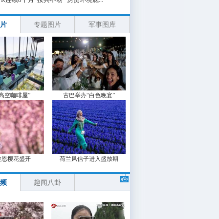
片
专题图片
军事图库
“高空咖啡屋”
古巴举办“白色晚宴”
波恩樱花盛开
荷兰风信子进入盛放期
频
趣闻八卦