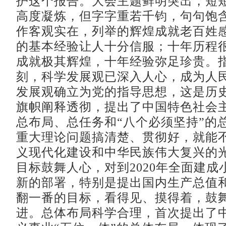
护这个报告。大会主题鲜明突出，短短
高度凝炼，但字字重若千钧，句句饱
作客观实在，列举的辉煌成就老百姓
的基本经验让人十分信服；十年历程
成就极其辉煌，十年经验弥足珍贵。
刻，科学发展观已深入人心，成为人
发展观确立为党的指导思想，这是历
旗帜阐释透彻，提出了中国特色社会
总布局、总任务和“八个必须坚持”的
重大理论问题搞清楚、贯彻好，就能
义现代化建设和中华民族伟大复兴的
目标鼓舞人心，对到2020年全面建成
新的部署，特别是提出国内生产总值
翻一番的目标，看得见、摸得着，鼓
进。总体布局科学合理，首次提出了