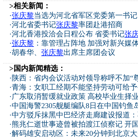
>相关新闻：
·
张庆黎
当选为河北省军区党委第一书记
·
河北省委书记
张庆黎
率团赴港招商
·
河北香港投洽会日程公布 省委书记
张
·
张庆黎
：靠管理占阵地 加强对新兴媒
·
胡春华、
张庆黎
出席主席团会议
>国内新闻精选：
·
陕西：省内会议活动对领导称呼不加“尊
·
青海：女职工经期不能坚持劳动可给予
·
广东取消暂缓就业政策 高校毕业生择业
·
中国海警2305舰艇编队8日在中国钓
·
中方驳斥抹黑中巴经济走廊建设报道：
·
熊兆仁逝世事迹曾被拍渡江侦察记
开国
·
解码雄安启动区：未来20分钟到北京大兴