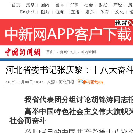
首页
滚动
国内
国际
军事
社会
财经
产经
房
|
|
|
|
|
|
|
|
English
图片
视频
直播
娱乐
体育
文化
|
|
|
|
|
|
|
首页
→
新闻中心
→
国内新闻
河北省委书记张庆黎：十八大奋
2012年11月09日 10:42 来源：河北日报
参与互动(
0
)
我省代表团分组讨论胡锦涛同志
高举中国特色社会主义伟大旗帜
社会而奋斗
举世瞩目的中国共产党第十八次全