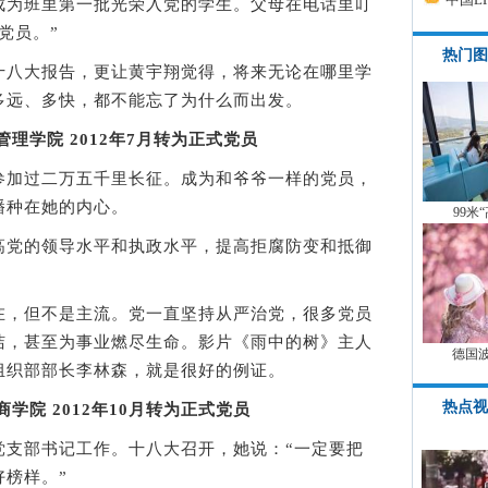
为班里第一批光荣入党的学生。父母在电话里叮
党员。”
热门图
八大报告，更让黄宇翔觉得，将来无论在哪里学
多远、多快，都不能忘了为什么而出发。
理学院 2012年7月转为正式党员
加过二万五千里长征。成为和爷爷一样的党员，
播种在她的内心。
99米
党的领导水平和执政水平，提高拒腐防变和抵御
，但不是主流。党一直坚持从严治党，很多党员
洁，甚至为事业燃尽生命。影片《雨中的树》主人
德国
组织部部长李林森，就是很好的例证。
热点视
学院 2012年10月转为正式党员
部书记工作。十八大召开，她说：“一定要把
榜样。”