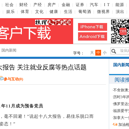
社会
财经
产经
房产
金融
证券
汽车
I T
能源
|
|
|
|
|
|
|
|
|
|
播
娱乐
体育
文化
健康
生活
葡萄酒
微视界
演出
|
|
|
|
|
|
|
|
|
→
国内新闻
大
中
小
字号：
国内新闻
大报告 关注就业反腐等热点话题
阅读
参与互动(
0
)
·
不舍旅澳
·
历时3年
·
佛罗里达
11年11月成为预备党员
·
福原爱平
毫不回避！”说起十八大报告，易佳乐脱口而
·
加拿大一
姿态！”
·
加油