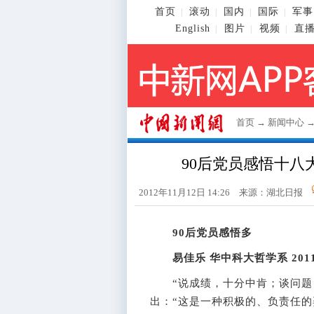
首页
滚动
国内
国际
军事
|
|
|
|
English
图片
视频
直
|
|
|
首页
→
新闻中心
90后党员感悟十八
2012年11月12日 14:26 来源：湖北日报
90后党员感悟多
易佳乐 华中科大哲学系 20
“说成绩，十分中肯；谈问题，
出：“这是一种积极的、负责任的