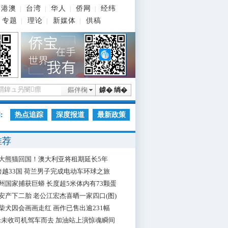
港澳
台湾
华人
侨网
经纬
|
|
|
|
专题
理论
新媒体
供稿
|
|
|
鏂伴椈
鎼� 绱�
:
热点追踪
深度报道
最新政策
推荐
大熊猫回国！澳大利亚将租期延长5年
跨越33国 荷兰男子完成电动车环球之旅
州国家捕获巨蟒 长度超5米体内有73颗蛋
安产下二胎 老公江宏杰喜晒一家四口(图)
柴犬因会画画走红 画作已售出逾231幅
枪未收司机驾车而去 加油站上演惊魂瞬间