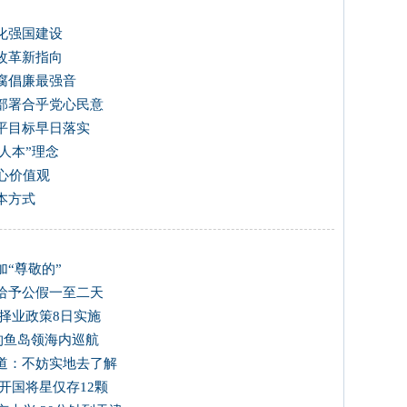
化强国建设
改革新指向
腐倡廉最强音
部署合乎党心民意
平目标早日落实
“人本”理念
心价值观
本方式
“尊敬的”
给予公假一至二天
择业政策8日实施
国钓鱼岛领海内巡航
道：不妨实地去了解
开国将星仅存12颗