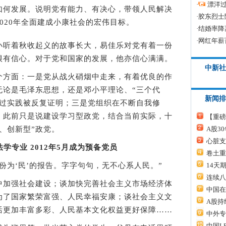
·
漂洋过
何发展。说明党有能力、有决心，带领人民解决
·
胶东烈士
020年全面建成小康社会的宏伟目标。
·
结婚率降
·
网红年薪
听着秋收起义的故事长大，易佳乐对党有着一份
很有信心。对于党和国家的发展，他亦信心满满。
中新社
方面：一是党从战火硝烟中走来，有着优良的作
无论是毛泽东思想，还是邓小平理论、“三个代
新闻排
通过实践被反复证明；三是党组织在不断自我修
，此前只是说建设学习型政党，结合当前实际，十
【重磅
A股3
、创新型”政党。
心脏支
法学专业 2012年5月成为预备党员
卷土重
14天
为‘民’的报告。字字句句，无不心系人民。”
连续八
加强社会建设；谈加快完善社会主义市场经济体
中国在
为了国家繁荣富强、人民幸福安康；谈社会主义文
A股持
活更加丰富多彩、人民基本文化权益更好保障……
中外专
中国L