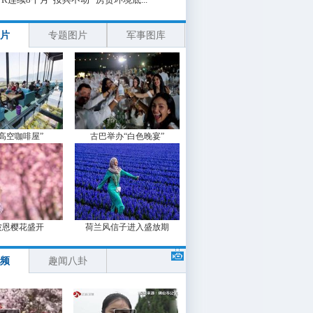
片
专题图片
军事图库
“高空咖啡屋”
古巴举办“白色晚宴”
波恩樱花盛开
荷兰风信子进入盛放期
频
趣闻八卦