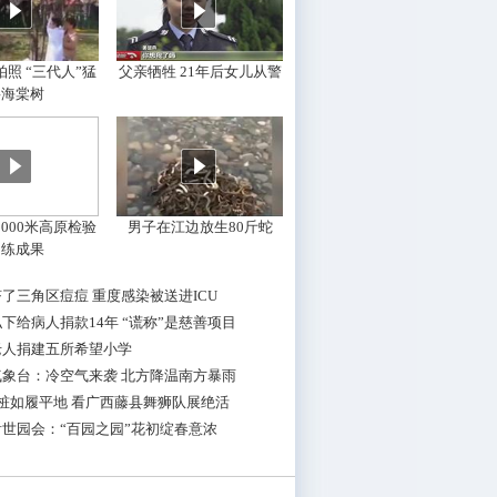
照 “三代人”猛
父亲牺牲 21年后女儿从警
摇海棠树
000米高原检验
男子在江边放生80斤蛇
训练成果
了三角区痘痘 重度感染被送进ICU
下给病人捐款14年 “谎称”是慈善项目
老人捐建五所希望小学
气象台：冷空气来袭 北方降温南方暴雨
桩如履平地 看广西藤县舞狮队展绝活
世园会：“百园之园”花初绽春意浓