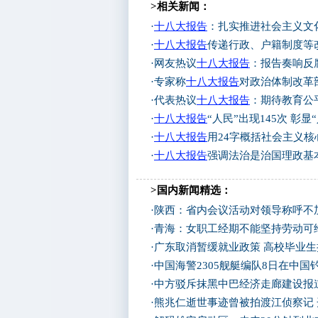
>相关新闻：
·
十八大报告
：扎实推进社会主义文
·
十八大报告
传递行政、户籍制度等
·
网友热议
十八大报告
：报告奏响反
·
专家称
十八大报告
对政治体制改革
·
代表热议
十八大报告
：期待教育公
·
十八大报告
“人民”出现145次 彰显
·
十八大报告
用24字概括社会主义核
·
十八大报告
强调法治是治国理政基
>国内新闻精选：
·
陕西：省内会议活动对领导称呼不加
·
青海：女职工经期不能坚持劳动可
·
广东取消暂缓就业政策 高校毕业生
·
中国海警2305舰艇编队8日在中
·
中方驳斥抹黑中巴经济走廊建设报
·
熊兆仁逝世事迹曾被拍渡江侦察记