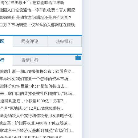
海的“洋美猴王”：把京剧唱给世界听
陵园入口垃圾遍地、停车乱收费？官方回应
离婚率升 是独立意识崛起还是房价太贵？
百万？市场调查：仅20%的头部网红在赚钱
区
网友评论
热帖排行
行
表情排行
前瞻】新一期LPR报价将公布；欧盟启动...
0年再出发 我们需要一个怎样的资本市场...
架降价93% 巨量“水分”是如何挤出去...
来，家门口的菜摊会被社区团购“玩”坏吗...
期逆回购重启，中标量1000亿！另有7...
个月“原地踏步” 12月LPR继续维持...
新办纳税人中实行增值税专用发票电子化
续走高：沪指再收复3400点！种业股掀...
家建言平台经济反垄断 吁规范“市场守门...
PR连续8个月“按兵不动” 房贷环境底...