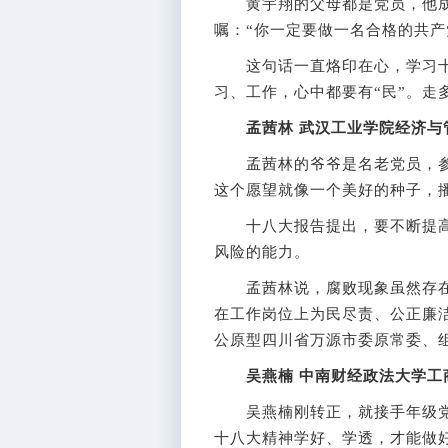
黄宇翔的父母都是党员，他成
嘱：“你一定要做一名合格的共产
这句话一直烙印在心，学习十
习、工作，心中都要有“民”。走
孟茜林 武汉工业学院经济与管
孟茜林的爷爷是名老党员，参
这个愿望就像一个美好的种子，
十八大报告提出，要不断提高
风险的能力。
孟茜林说，腐败现象虽然存在
在工作岗位上为民尽责、公正廉
公原型四川省万源市委原常委、
吴燕楠 中南财经政法大学工商
吴燕楠刚转正，就接手年级党支
十八大精神学好、学透，才能做好