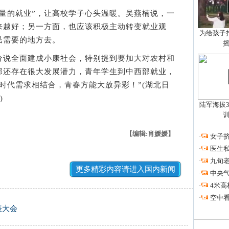
的就业”，让高校学子心头温暖。吴燕楠说，一
来越好；另一方面，也应该积极主动转变就业观
为给孩子拍
民需要的地方去。
说全面建成小康社会，特别提到要加大对农村和
部还存在很大发展潜力，青年学生到中西部就业，
时代需求相结合，青春方能大放异彩！”(湖北日
)
陆军海拔3
【编辑:肖媛媛】
·
女子挤
·
医生私
·
九旬
更多精彩内容请进入国内新闻
·
中央
·
4米高
·
空中看
表大会