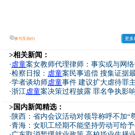
参与互动(
0
)
更多
>相关新闻：
·
虐童
案女教师代理律师：事实或与网络
·
检察日报：
虐童
案民事追偿 搜集证据
·
学者谈幼师
虐童
事件 建议扩大虐待罪
·
浙江
虐童
案决策过程披露 罪名争执影
>国内新闻精选：
·
陕西：省内会议活动对领导称呼不加“尊
·
青海：女职工经期不能坚持劳动可给予
·
广东取消暂缓就业政策 高校毕业生择业