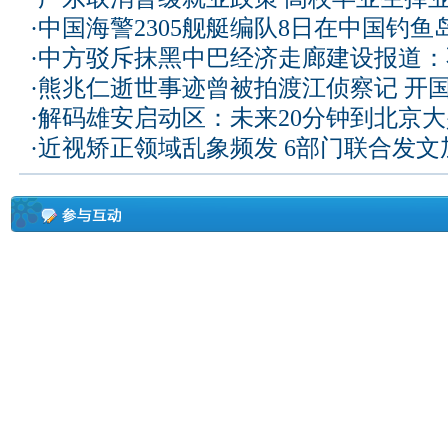
·
中国海警2305舰艇编队8日在中国钓
·
中方驳斥抹黑中巴经济走廊建设报道：
·
熊兆仁逝世事迹曾被拍渡江侦察记
开国
·
解码雄安启动区：未来20分钟到北京大兴
·
近视矫正领域乱象频发 6部门联合发文