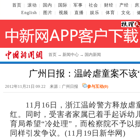
首页
滚动
国内
国际
军事
社会
财经
产经
房
|
|
|
|
|
|
|
|
English
图片
视频
直播
娱乐
体育
文化
|
|
|
|
|
|
|
首页
→
新闻中心
→
国内新闻
广州日报：温岭虐童案不该“
2012年11月21日 09:22 来源：广州日报
参与互动(
0
)
11月16日，浙江温岭警方释放虐
红。同时，受害者家属已着手起诉幼
育局希望“冷处理”，而检察院不予以
同样引发争议。(11月19日新华网)