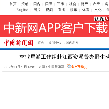
首页
滚动
国内
国际
军事
社会
财经
产经
房
|
|
|
|
|
|
|
|
English
图片
视频
直播
娱乐
体育
文化
|
|
|
|
|
|
|
首页
→
新闻中心
→
国内新闻
林业局派工作组赴江西资溪督办野生
2012年11月27日 18:08 来源：
中国新闻网
参与互动(
0
)