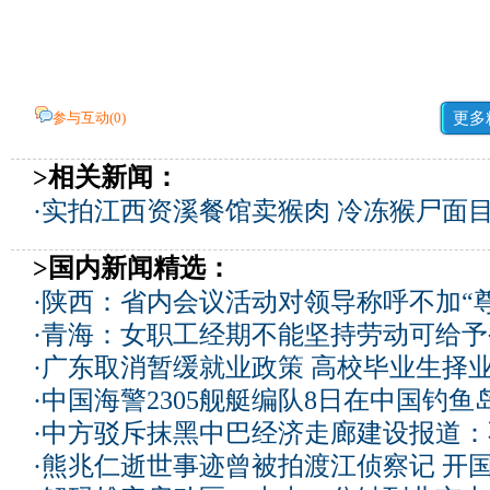
参与互动(
0
)
更多
>相关新闻：
·
实拍江西资溪餐馆卖猴肉 冷冻猴尸面
>国内新闻精选：
·
陕西：省内会议活动对领导称呼不加“尊
·
青海：女职工经期不能坚持劳动可给予
·
广东取消暂缓就业政策 高校毕业生择业
·
中国海警2305舰艇编队8日在中国钓
·
中方驳斥抹黑中巴经济走廊建设报道：
·
熊兆仁逝世事迹曾被拍渡江侦察记
开国