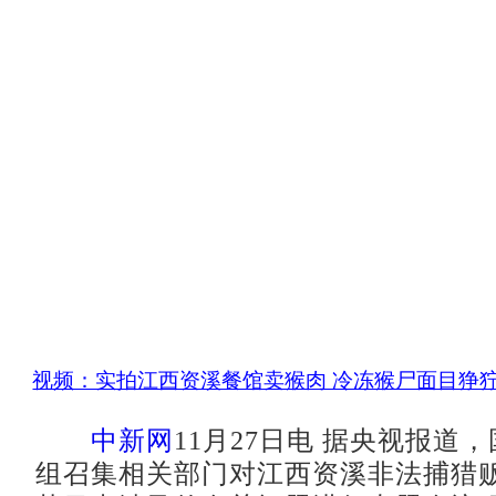
视频：实拍江西资溪餐馆卖猴肉 冷冻猴尸面目狰
中新网
11月27日电 据央视报道
组召集相关部门对江西资溪非法捕猎