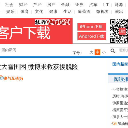
社会
财经
产经
房产
金融
证券
汽车
I T
能源
|
|
|
|
|
|
|
|
|
|
播
娱乐
体育
文化
健康
生活
葡萄酒
微视界
演出
|
|
|
|
|
|
|
|
|
→
国内新闻
大
中
小
字号：
国内新闻
被大雪围困 微博求救获援脱险
阅读
参与互动(
0
)
·
不舍旅澳
·
历时3年
·
佛罗里达
·
福原爱平
·
加拿大一
·
加油