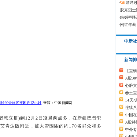
·
漂洋过
·
胶东烈士
·
结婚率降
·
网红年薪
中新社
新闻排
【重磅
A股3
心脏支
卷土重
14天
160余旅客被困近12小时
来源：中国新闻网
连续八
中国在
者韩立群)到12月2日凌晨两点多，在新疆巴音郭
A股持
道艾肯达阪附近，被大雪围困的约170名群众和多
中外专
。
中国L