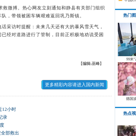
求救微搏。热心网友立刻通知和静县有关部门组织
热门图
车队，带领被困车辆艰难返回巩乃斯镇。
话采访时提醒：未来几天还有大的暴风雪天气，
门已经对道路进行了管制，目前正积极地劝说受困
99米
【编辑:巫峰】
更多精彩内容请进入国内新闻
德国
近12小时
热点视
纪录
5度
被全部救出