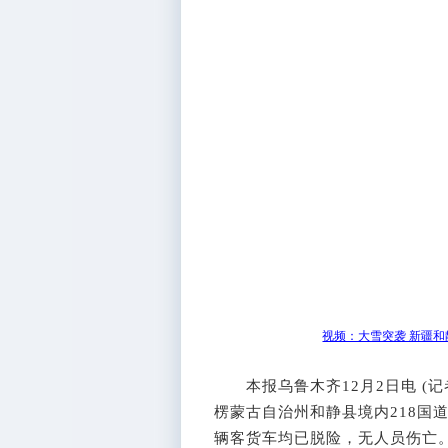
视频：大雪突袭 新疆和静
本报乌鲁木齐12月2日电 (记
楞蒙古自治州和静县境内218国
辆客货车均已脱险，无人员伤亡