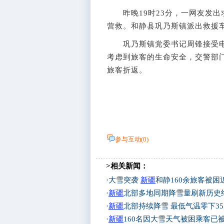
昨晚19时23分，一网友发出
营救。和静县巩乃斯镇派出救援
巩乃斯镇党委书记周锋接受电
考虑到旅客的生命安全，交警部
旅客折返。
参与互动(
0
)
>相关新闻：
·
大雪突袭
新疆
和静160余旅客被困
·
新疆
北部多地同期降雪量刷新历史
·
新疆
北部持续降雪 最低气温零下3
·
新疆
160名因大雪天气被困乘客已