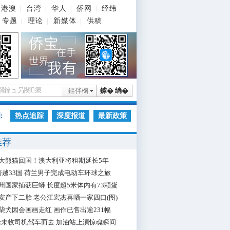
港澳
台湾
华人
侨网
经纬
|
|
|
|
专题
理论
新媒体
供稿
|
|
|
鏂伴椈
鎼� 绱�
:
热点追踪
深度报道
最新政策
推荐
大熊猫回国！澳大利亚将租期延长5年
跨越33国 荷兰男子完成电动车环球之旅
州国家捕获巨蟒 长度超5米体内有73颗蛋
安产下二胎 老公江宏杰喜晒一家四口(图)
柴犬因会画画走红 画作已售出逾231幅
枪未收司机驾车而去 加油站上演惊魂瞬间