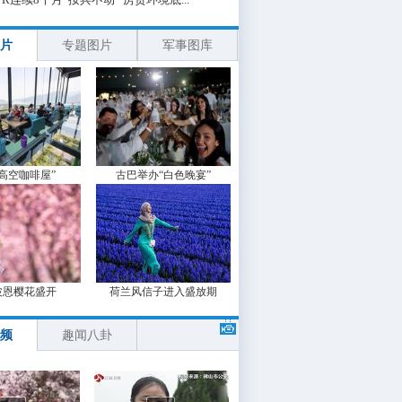
片
专题图片
军事图库
“高空咖啡屋”
古巴举办“白色晚宴”
波恩樱花盛开
荷兰风信子进入盛放期
频
趣闻八卦