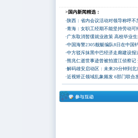
>国内新闻精选：
·
陕西：省内会议活动对领导称呼不加
·
青海：女职工经期不能坚持劳动可
·
广东取消暂缓就业政策 高校毕业生
·
中国海警2305舰艇编队8日在中
·
中方驳斥抹黑中巴经济走廊建设报
·
熊兆仁逝世事迹曾被拍渡江侦察记
·
解码雄安启动区：未来20分钟到北京
·
近视矫正领域乱象频发 6部门联合