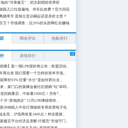
海的“洋美猴王”：把京剧唱给世界听
陵园入口垃圾遍地、停车乱收费？官方回应
离婚率升 是独立意识崛起还是房价太贵？
百万？市场调查：仅20%的头部网红在赚钱
区
网友评论
热帖排行
行
表情排行
前瞻】新一期LPR报价将公布；欧盟启动...
0年再出发 我们需要一个怎样的资本市场...
架降价93% 巨量“水分”是如何挤出去...
来，家门口的菜摊会被社区团购“玩”坏吗...
期逆回购重启，中标量1000亿！另有7...
个月“原地踏步” 12月LPR继续维持...
新办纳税人中实行增值税专用发票电子化
续走高：沪指再收复3400点！种业股掀...
家建言平台经济反垄断 吁规范“市场守门...
PR连续8个月“按兵不动” 房贷环境底...