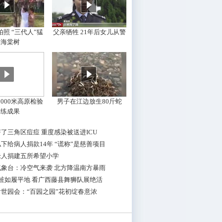
照 “三代人”猛
父亲牺牲 21年后女儿从警
摇海棠树
000米高原检验
男子在江边放生80斤蛇
训练成果
了三角区痘痘 重度感染被送进ICU
下给病人捐款14年 “谎称”是慈善项目
老人捐建五所希望小学
气象台：冷空气来袭 北方降温南方暴雨
桩如履平地 看广西藤县舞狮队展绝活
世园会：“百园之园”花初绽春意浓