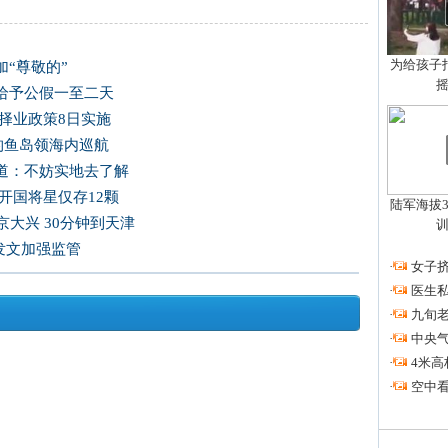
为给孩子拍
“尊敬的”
给予公假一至二天
择业政策8日实施
国钓鱼岛领海内巡航
道：不妨实地去了解
开国将星仅存12颗
陆军海拔3
大兴 30分钟到天津
发文加强监管
·
女子挤
·
医生私
·
九旬
·
中央
·
4米高
·
空中看