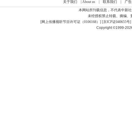
关于我们
|
About us
|
联系我们
|
广告
本网站所刊载信息，不代表中新社
未经授权禁止转载、摘编、
[
网上传播视听节目许可证（0106168）
] [
京ICP证040655号
]
Copyright ©1999-20