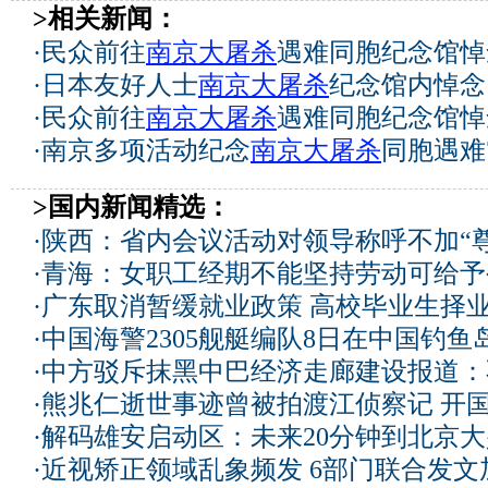
>相关新闻：
·
民众前往
南京大屠杀
遇难同胞纪念馆悼
·
日本友好人士
南京大屠杀
纪念馆内悼念
·
民众前往
南京大屠杀
遇难同胞纪念馆悼
·
南京多项活动纪念
南京大屠杀
同胞遇难
>国内新闻精选：
·
陕西：省内会议活动对领导称呼不加“尊
·
青海：女职工经期不能坚持劳动可给予
·
广东取消暂缓就业政策 高校毕业生择业
·
中国海警2305舰艇编队8日在中国钓
·
中方驳斥抹黑中巴经济走廊建设报道：
·
熊兆仁逝世事迹曾被拍渡江侦察记
开国
·
解码雄安启动区：未来20分钟到北京大兴
·
近视矫正领域乱象频发 6部门联合发文