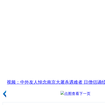
视频：中外友人悼念南京大屠杀遇难者 日僧侣诵