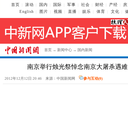
首页
滚动
国内
国际
军事
社会
财经
产经
房
|
|
|
|
|
|
|
|
English
图片
视频
直播
娱乐
体育
文化
|
|
|
|
|
|
|
首页
→
新闻中心
→
国内新闻
南京举行烛光祭悼念南京大屠杀遇难同
2012年12月12日 20:46 来源：
中国新闻网
参与互动(
0
)