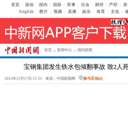
首页
滚动
国内
国际
军事
社会
财经
产经
房
|
|
|
|
|
|
|
|
English
图片
视频
直播
娱乐
体育
文化
|
|
|
|
|
|
|
首页
→
新闻中心
→
国内新闻
宝钢集团发生铁水包倾翻事故 致2人死
2012年12月17日 13:33 来源：
中国新闻网
参与互动(
0
)