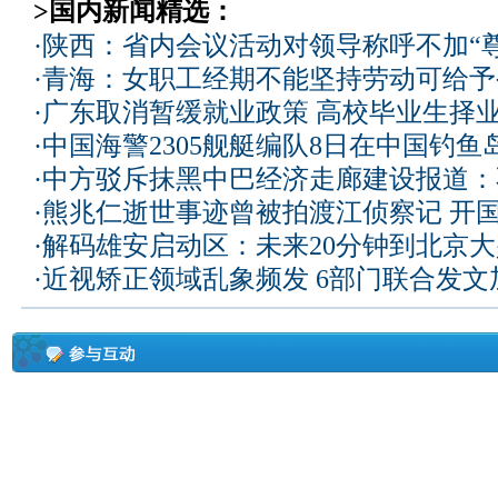
>国内新闻精选：
·
陕西：省内会议活动对领导称呼不加“尊
·
青海：女职工经期不能坚持劳动可给予
·
广东取消暂缓就业政策 高校毕业生择业
·
中国海警2305舰艇编队8日在中国钓
·
中方驳斥抹黑中巴经济走廊建设报道：
·
熊兆仁逝世事迹曾被拍渡江侦察记
开国
·
解码雄安启动区：未来20分钟到北京大兴
·
近视矫正领域乱象频发 6部门联合发文