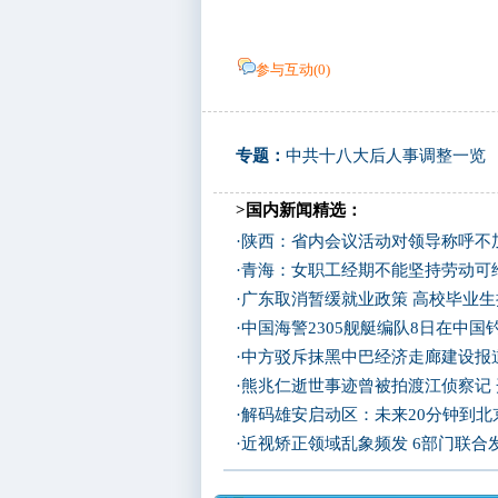
参与互动(
0
)
专题：
中共十八大后人事调整一览
>国内新闻精选：
·
陕西：省内会议活动对领导称呼不加
·
青海：女职工经期不能坚持劳动可
·
广东取消暂缓就业政策 高校毕业生
·
中国海警2305舰艇编队8日在中
·
中方驳斥抹黑中巴经济走廊建设报
·
熊兆仁逝世事迹曾被拍渡江侦察记
·
解码雄安启动区：未来20分钟到北京
·
近视矫正领域乱象频发 6部门联合