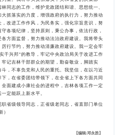
儒林同志的工作，维护党政团结和谐、思想统一、
加大抓落实的力度，增强政府的执行力，努力推动
众，改进工作作风，为民务实，强化宗旨意识，努
遵守各项纪律，坚持原则，秉公办事，依法行政，
受各方面监督，努力推动法治政府建设。我将带头
，厉行节约，努力推动清廉政府建设。我一定会牢
实干兴邦”的教导，牢记中央政治局关于改进工作
，牢记吉林干部群众的期望，勤奋敬业，脚踏实
奋斗，不辜负党和人民的重托。我坚信，在以习近
导下，在省委团结带领下，在全省上下各方面共同
，全面建成小康社会的进程中，吉林各项工作一定
活一定能跃上新水平。
职省级领导同志，正省级老同志，省直部门单位
新）
【编辑:邓永胜】