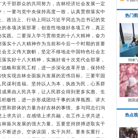
广大干部群众的共同努力，吉林经济社会发展一定
中：一要与党中央保持高度一致，认真贯彻落实中
热门图
上、政治上、行动上同以习近平同志为总书记的党
央的各项决策部署，创造性地做好各项工作，真正
动实践。二要深入学习贯彻党的十八大精神，奋力
彻落实十八大精神作为当前和今后一个时期的首要
社会主义伟大旗帜，坚定不移地走中国特色社会主
面落实好十八大精神，实施好省十次党代会部署，
99米
动”战略和富民工程，进一步深化改革开放，保持经
加快实现吉林全面振兴发展的宏伟目标。三要牢固
人民谋利造福。坚持以人为本，执政为民，心系群
展成果由人民共享，让人民群众得到更多实惠、生
面积极性，进一步形成团结干事的浓厚氛围。讲大
德国
智慧和群体的力量办好吉林的事情。多与同志们沟
热点视
想上求共识，在感情上求共融，在工作上求共进，
吉林振兴发展的强大力量。五要坚持拼搏进取实干
业不断进步。空谈误国，实干兴邦。要务实重行，