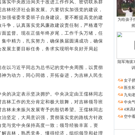
真落实中央政治局关于改进工作作风、密切联系群
现吉林经济社会新发展。六要切实加强党的建设，
要加强省委常委班子自身建设。要不断提高党的建
为给孩子拍
败斗争，认真落实党风廉政建设责任制，严格遵守
方面监督。现在正值年终岁尾，工作千头万绪，任
，集中精力，扎实努力，确保换届圆满成功，确保
会发展主要目标任务，务求实现明年良好开局起
陆军海拔3
在以习近平同志为总书记的党中央周围，以贯彻
精神为动力，同心同德，开拓奋进，为吉林人民生
·
女子挤
。
·
医生私
央的决定表示坚决拥护。中央决定由王儒林同志
·
九旬
对吉林工作的充分肯定和极大鼓舞，对吉林领导班
·
中央
·
4米高
对吉林未来振兴发展寄予的殷切希望。王儒林同志
·
空中看
政治坚定，大局意识强，贯彻落实党的路线方针政
自觉与党中央保持高度一致；领导经验丰富，资
了解吉林，熟悉党务、懂得经济，组织领导和处理