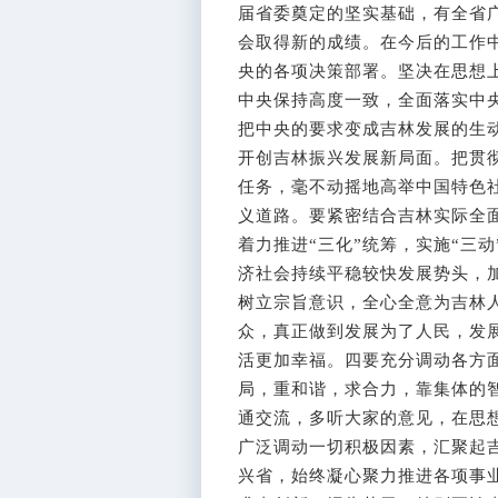
届省委奠定的坚实基础，有全省
会取得新的成绩。在今后的工作
央的各项决策部署。坚决在思想
中央保持高度一致，全面落实中
把中央的要求变成吉林发展的生
开创吉林振兴发展新局面。把贯
任务，毫不动摇地高举中国特色
义道路。要紧密结合吉林实际全
着力推进“三化”统筹，实施“三
济社会持续平稳较快发展势头，
树立宗旨意识，全心全意为吉林
众，真正做到发展为了人民，发
活更加幸福。四要充分调动各方
局，重和谐，求合力，靠集体的
通交流，多听大家的意见，在思
广泛调动一切积极因素，汇聚起
兴省，始终凝心聚力推进各项事