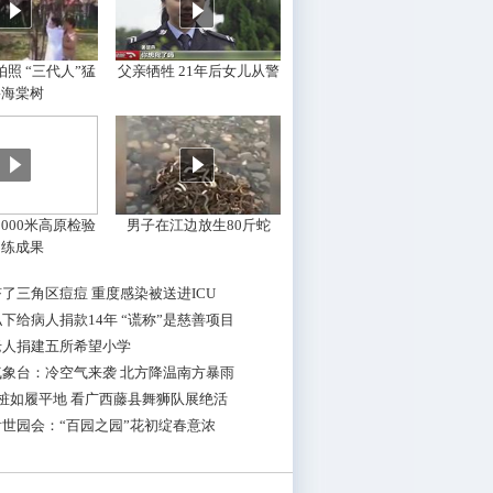
照 “三代人”猛
父亲牺牲 21年后女儿从警
摇海棠树
000米高原检验
男子在江边放生80斤蛇
训练成果
了三角区痘痘 重度感染被送进ICU
下给病人捐款14年 “谎称”是慈善项目
老人捐建五所希望小学
气象台：冷空气来袭 北方降温南方暴雨
桩如履平地 看广西藤县舞狮队展绝活
世园会：“百园之园”花初绽春意浓