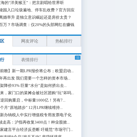
海的“洋美猴王”：把京剧唱给世界听
陵园入口垃圾遍地、停车乱收费？官方回应
离婚率升 是独立意识崛起还是房价太贵？
百万？市场调查：仅20%的头部网红在赚钱
区
网友评论
热帖排行
行
表情排行
前瞻】新一期LPR报价将公布；欧盟启动...
0年再出发 我们需要一个怎样的资本市场...
架降价93% 巨量“水分”是如何挤出去...
来，家门口的菜摊会被社区团购“玩”坏吗...
期逆回购重启，中标量1000亿！另有7...
个月“原地踏步” 12月LPR继续维持...
新办纳税人中实行增值税专用发票电子化
续走高：沪指再收复3400点！种业股掀...
家建言平台经济反垄断 吁规范“市场守门...
PR连续8个月“按兵不动” 房贷环境底...