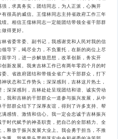
感强，求真务实，团结同志，为人正派，心胸开
中有很高的威信。王儒林同志主持省政府工作三年
成绩。相信王儒林同志一定能团结带领全省干部群
上做得更好。
林省委常委、副书记，我感谢党和人民对我的信
的领导下，竭尽全力，不负重托，在新的岗位上尽
方面学习，进一步解放思想，改革创新，务实开
和创新发展。我来吉林工作已有两年零四个月的时
省委、省政府团结和带领全省广大干部群众，打下
精神状态和工作势头；深深感到，吉林这片热土，
望；深深感到，吉林处处呈现团结和谐、诚实劳动
来，我和吉林的干部群众一道参与振兴发展，从中
林干部群众结下了深厚友谊，得到了许多支持、帮
充满感情、激情和信心。我一定会忠诚于吉林振兴
诚于时代赋予的神圣职责，把自己的全部精力、全
土，释放于振兴发展大业上。我会勇于担当，不推
益为重。我将带头贯彻落实中央和省委的决策部