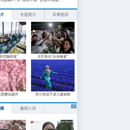
片
专题图片
军事图库
“高空咖啡屋”
古巴举办“白色晚宴”
波恩樱花盛开
荷兰风信子进入盛放期
频
趣闻八卦