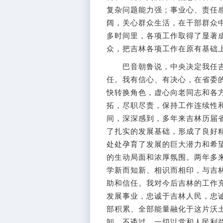
复杂问题能力强；事业心、责任
阔，关心群众生活，在干部群众
多时间里，各项工作取得了显著
众，把吉林各项工作在原有基础
巴音朝鲁说，中央决定我任吉
任。我有信心、有决心，在省委
快转换角色，虚心向老同志和各
拓，尽职尽责，保持工作连续性
间，深深感到，多年来吉林历届
了扎实的发展基础，形成了良好
处处孕育了发展的巨大潜力和希
的生动局面和浓厚氛围。两年多
学新而知新、相识而相印，与吉
助和信任。我对今后吉林的工作
发展事业，忠诚于吉林人民，忠
部积累、全部能量融化于这片沃
卸，不诿过，一切以党和人民利