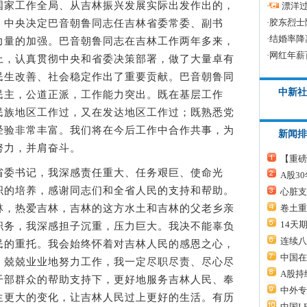
国家工作全局、从吉林振兴发展实际出发作出的，
·
漂洋过
·
胶东烈士
。中央决定巴音朝鲁同志任吉林省委常委、副书
·
结婚率降
力量的加强。巴音朝鲁同志在吉林工作两年多来，
·
网红年薪
上，认真贯彻中央和省委决策部署，做了大量卓有
民生改善、社会稳定作出了重要贡献。巴音朝鲁同
中新社
民主，公道正派，工作能力突出。既在基层工作
民族地区工作过，又在发达地区工作过；既熟悉党
经验非常丰富。我们将在今后工作中合作共事，为
新闻排
努力，并肩奋斗。
【重磅
委书记，我深感责任重大、任务艰巨、使命光
A股3
织的培养，感谢同志们和全省人民的支持和帮助。
心脏支
卷土重
林，热爱吉林，吉林的这方水土和吉林的父老乡亲
14天
职务，我深感担子沉重，压力巨大。我决不能辜负
连续八
民的重托。我会始终怀着对吉林人民的感恩之心，
中国在
，兢兢业业地努力工作，我一定尽职尽责、尽心尽
A股持
干部群众的帮助支持下，更好地服务吉林人民、奉
中外专
生更大的变化，让吉林人民过上更好的生活。有历
中国L