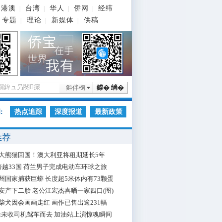
港澳
台湾
华人
侨网
经纬
|
|
|
|
专题
理论
新媒体
供稿
|
|
|
鏂伴椈
鎼� 绱�
:
热点追踪
深度报道
最新政策
推荐
大熊猫回国！澳大利亚将租期延长5年
跨越33国 荷兰男子完成电动车环球之旅
州国家捕获巨蟒 长度超5米体内有73颗蛋
安产下二胎 老公江宏杰喜晒一家四口(图)
柴犬因会画画走红 画作已售出逾231幅
枪未收司机驾车而去 加油站上演惊魂瞬间