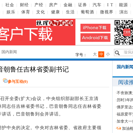
社会
财经
产经
房产
金融
证券
汽车
I T
能源
|
|
|
|
|
|
|
|
|
|
播
娱乐
体育
文化
健康
生活
葡萄酒
微视界
演出
|
|
|
|
|
|
|
|
|
→
国内新闻
大
中
小
字号：
国内新闻
音朝鲁任吉林省委副书记
阅读
网
参与互动(
0
)
·
不舍旅澳
委召开全委(扩大)会议，中央组织部副部长王京清
·
历时3年
林同志任吉林省委书记，巴音朝鲁同志任吉林省委
·
佛罗里达
并讲话，巴音朝鲁到会并讲话。
·
福原爱平
·
加拿大一
护中央的决定。中央对吉林省委、省政府主要领
·
加油