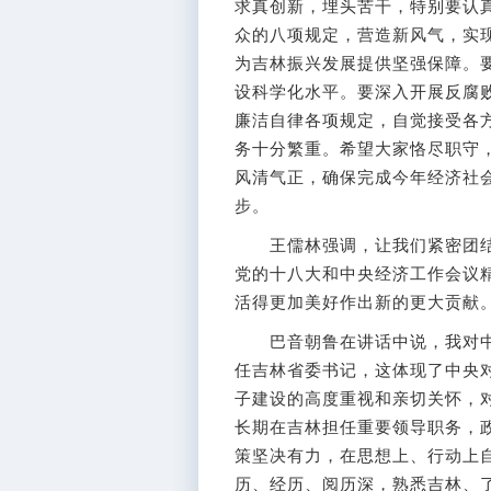
求真创新，埋头苦干，特别要认
众的八项规定，营造新风气，实
为吉林振兴发展提供坚强保障。
设科学化水平。要深入开展反腐
廉洁自律各项规定，自觉接受各
务十分繁重。希望大家恪尽职守
风清气正，确保完成今年经济社
步。
王儒林强调，让我们紧密团结
党的十八大和中央经济工作会议
活得更加美好作出新的更大贡献
巴音朝鲁在讲话中说，我对中
任吉林省委书记，这体现了中央
子建设的高度重视和亲切关怀，
长期在吉林担任重要领导职务，
策坚决有力，在思想上、行动上
历、经历、阅历深，熟悉吉林、