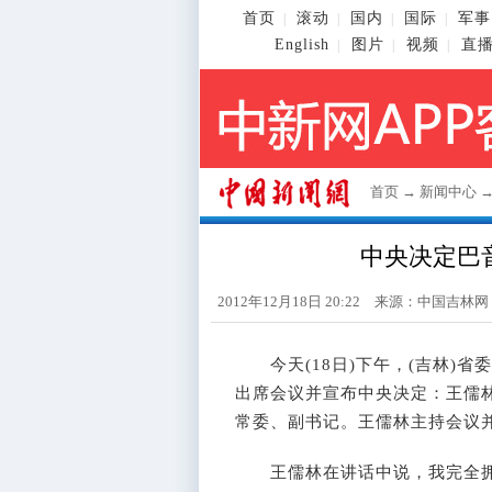
首页
滚动
国内
国际
军事
|
|
|
|
English
图片
视频
直
|
|
|
首页
→
新闻中心
中央决定巴
2012年12月18日 20:22 来源：中国吉林
今天(18日)下午，(吉林)省
出席会议并宣布中央决定：王儒
常委、副书记。王儒林主持会议
王儒林在讲话中说，我完全拥