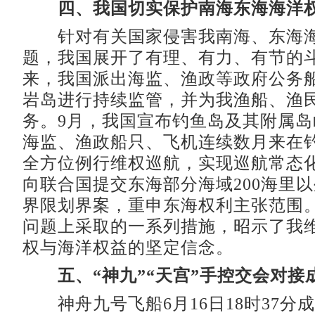
四、我国切实保护南海东海海洋
针对有关国家侵害我南海、东海海
题，我国展开了有理、有力、有节的斗
来，我国派出海监、渔政等政府公务
岩岛进行持续监管，并为我渔船、渔
务。9月，我国宣布钓鱼岛及其附属
海监、渔政船只、飞机连续数月来在
全方位例行维权巡航，实现巡航常态化
向联合国提交东海部分海域200海里
界限划界案，重申东海权利主张范围
问题上采取的一系列措施，昭示了我
权与海洋权益的坚定信念。
五、“神九”“天宫”手控交会对接
神舟九号飞船6月16日18时37分