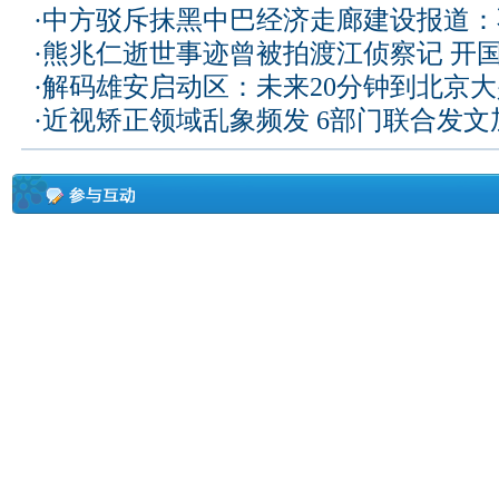
·
中方驳斥抹黑中巴经济走廊建设报道：
·
熊兆仁逝世事迹曾被拍渡江侦察记
开国
·
解码雄安启动区：未来20分钟到北京大兴
·
近视矫正领域乱象频发 6部门联合发文