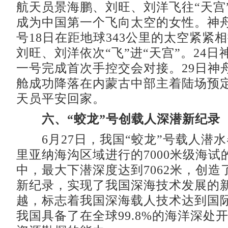
航天员景海鹏、刘旺、刘洋飞往“天宫”
成为中国第一个飞向太空的女性。神
号18日在距地球343公里的太空紧紧
刘旺、刘洋依次“飞”进“天宫”。24
一号完成首次手控交会对接。29日神
舱成功降落在内蒙古中部主着陆场预
天员平安回家。
六、“蛟龙”号创载人深潜新纪录
6月27日，我国“蛟龙”号载人潜
里亚纳海沟区域进行的7000米级海试
中，最大下潜深度达到7062米，创造
新纪录，实现了我国深海技术发展的
越，标志着我国深海载人技术达到国
我国具备了在全球99.8%的海洋深处