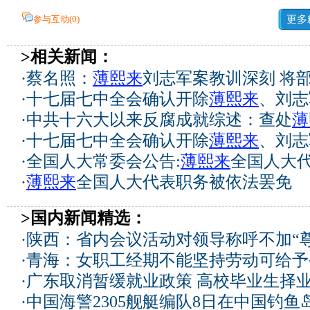
参与互动(
0
)
更多
>相关新闻：
·
蔡名照：
薄熙来
刘志军案教训深刻 将
·
十七届七中全会确认开除
薄熙来
、刘志
·
中共十六大以来反腐成就综述：查处
薄
·
十七届七中全会确认开除
薄熙来
、刘志
·
全国人大常委会公告:
薄熙来
全国人大
·
薄熙来
全国人大代表职务被依法罢免
>国内新闻精选：
·
陕西：省内会议活动对领导称呼不加“尊
·
青海：女职工经期不能坚持劳动可给予
·
广东取消暂缓就业政策 高校毕业生择业
·
中国海警2305舰艇编队8日在中国钓