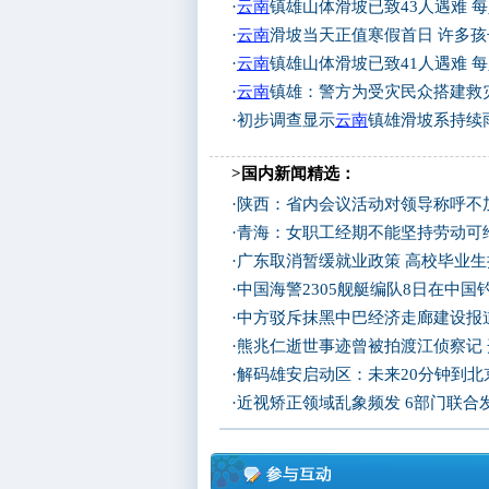
·
云南
镇雄山体滑坡已致43人遇难 
·
云南
滑坡当天正值寒假首日 许多
·
云南
镇雄山体滑坡已致41人遇难 
·
云南
镇雄：警方为受灾民众搭建救
·
初步调查显示
云南
镇雄滑坡系持续
>国内新闻精选：
·
陕西：省内会议活动对领导称呼不加
·
青海：女职工经期不能坚持劳动可
·
广东取消暂缓就业政策 高校毕业生
·
中国海警2305舰艇编队8日在中
·
中方驳斥抹黑中巴经济走廊建设报
·
熊兆仁逝世事迹曾被拍渡江侦察记
·
解码雄安启动区：未来20分钟到北京
·
近视矫正领域乱象频发 6部门联合