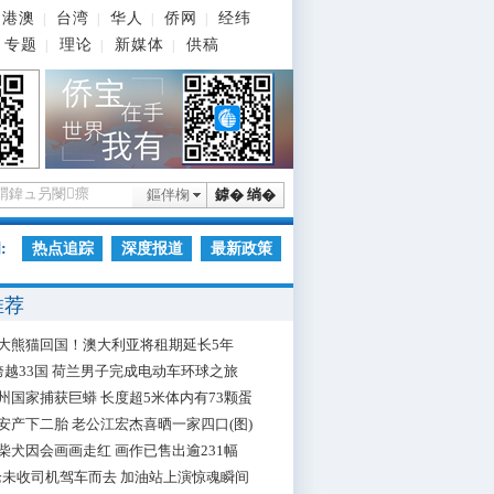
港澳
台湾
华人
侨网
经纬
|
|
|
|
专题
理论
新媒体
供稿
|
|
|
鏂伴椈
鎼� 绱�
:
热点追踪
深度报道
最新政策
推荐
大熊猫回国！澳大利亚将租期延长5年
跨越33国 荷兰男子完成电动车环球之旅
州国家捕获巨蟒 长度超5米体内有73颗蛋
安产下二胎 老公江宏杰喜晒一家四口(图)
柴犬因会画画走红 画作已售出逾231幅
枪未收司机驾车而去 加油站上演惊魂瞬间