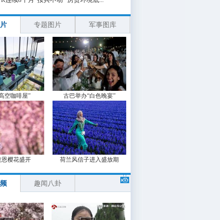
片
专题图片
军事图库
“高空咖啡屋”
古巴举办“白色晚宴”
波恩樱花盛开
荷兰风信子进入盛放期
频
趣闻八卦