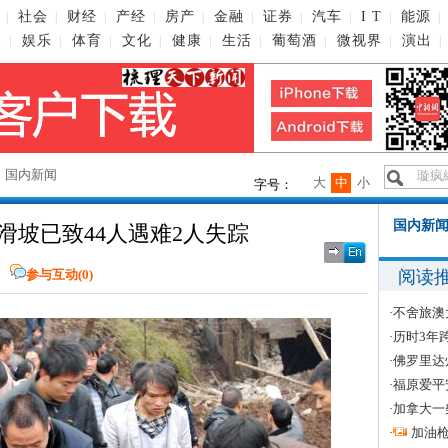
社会
财经
产经
房产
金融
证券
汽车
I T
能源
|
|
|
|
|
|
|
|
|
|
播
娱乐
体育
文化
健康
生活
葡萄酒
微视界
演出
|
|
|
|
|
|
|
|
|
→
国内新闻
大
中
小
字号：
国内新闻
滑坡已致44人遇难2人失踪
阅读
参与互动(
0
)
·
不舍旅澳
·
历时3年
·
佛罗里达
·
福原爱平
·
加拿大一
·
加油