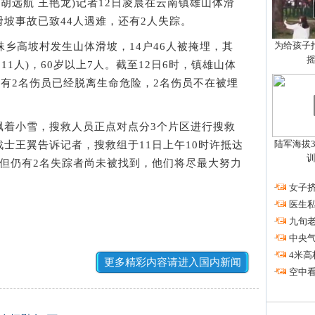
者 胡远航 王艳龙)记者12日凌晨在云南镇雄山体滑
坡事故已致44人遇难，还有2人失踪。
为给孩子拍
乡高坡村发生山体滑坡，14户46人被掩埋，其
男11人)，60岁以上7人。截至12日6时，镇雄山体
另有2名伤员已经脱离生命危险，2名伤员不在被埋
着小雪，搜救人员正点对点分3个片区进行搜救
陆军海拔3
士王翼告诉记者，搜救组于11日上午10时许抵达
，但仍有2名失踪者尚未被找到，他们将尽最大努力
·
女子挤
·
医生私
·
九旬
·
中央
·
4米高
更多精彩内容请进入国内新闻
·
空中看