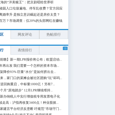
海的“洋美猴王”：把京剧唱给世界听
陵园入口垃圾遍地、停车乱收费？官方回应
离婚率升 是独立意识崛起还是房价太贵？
百万？市场调查：仅20%的头部网红在赚钱
区
网友评论
热帖排行
行
表情排行
前瞻】新一期LPR报价将公布；欧盟启动...
0年再出发 我们需要一个怎样的资本市场...
架降价93% 巨量“水分”是如何挤出去...
来，家门口的菜摊会被社区团购“玩”坏吗...
期逆回购重启，中标量1000亿！另有7...
个月“原地踏步” 12月LPR继续维持...
新办纳税人中实行增值税专用发票电子化
续走高：沪指再收复3400点！种业股掀...
家建言平台经济反垄断 吁规范“市场守门...
PR连续8个月“按兵不动” 房贷环境底...