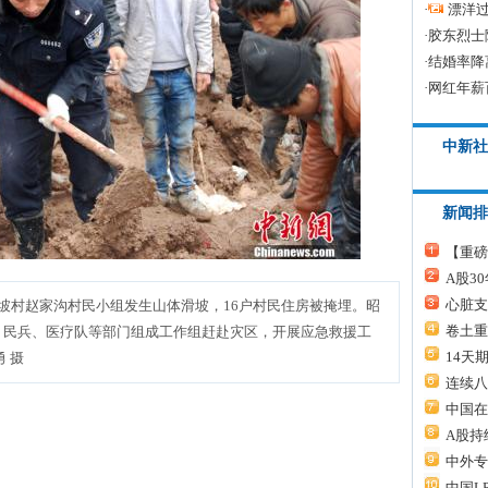
·
漂洋过
·
胶东烈士
·
结婚率降
·
网红年薪
中新社
新闻排
【重磅
A股3
心脏支
坡村赵家沟村民小组发生山体滑坡，16户村民住房被掩埋。昭
卷土重
、民兵、医疗队等部门组成工作组赶赴灾区，开展应急救援工
14天
勇 摄
连续八
中国在
A股持
中外专
中国L