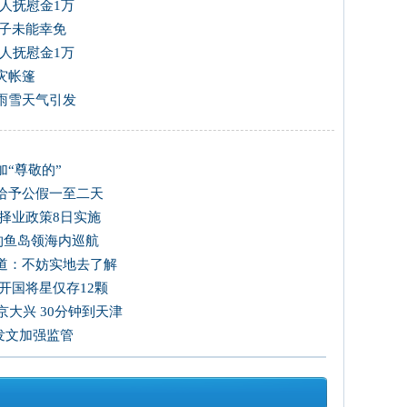
每人抚慰金1万
孩子未能幸免
每人抚慰金1万
灾帐篷
雨雪天气引发
“尊敬的”
给予公假一至二天
择业政策8日实施
国钓鱼岛领海内巡航
道：不妨实地去了解
开国将星仅存12颗
大兴 30分钟到天津
发文加强监管