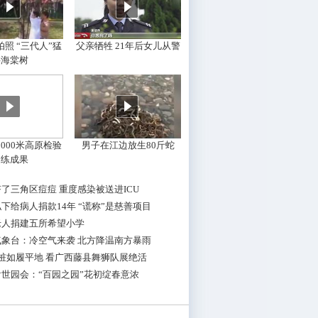
照 “三代人”猛
父亲牺牲 21年后女儿从警
摇海棠树
000米高原检验
男子在江边放生80斤蛇
训练成果
了三角区痘痘 重度感染被送进ICU
下给病人捐款14年 “谎称”是慈善项目
老人捐建五所希望小学
气象台：冷空气来袭 北方降温南方暴雨
桩如履平地 看广西藤县舞狮队展绝活
世园会：“百园之园”花初绽春意浓