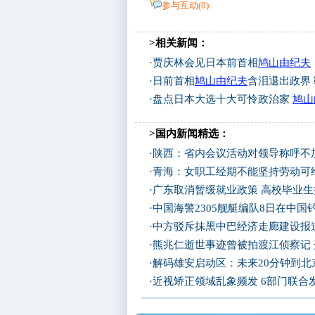
参与互动(
0
)
>相关新闻：
·
贾庆林会见日本前首相
鸠山由纪夫
·
日前首相
鸠山由纪夫
含泪退出政界 
·
盘点日本大选十大可怜政治家
鸠山
>国内新闻精选：
·
陕西：省内会议活动对领导称呼不加
·
青海：女职工经期不能坚持劳动可
·
广东取消暂缓就业政策 高校毕业生
·
中国海警2305舰艇编队8日在中
·
中方驳斥抹黑中巴经济走廊建设报
·
熊兆仁逝世事迹曾被拍渡江侦察记
·
解码雄安启动区：未来20分钟到北京
·
近视矫正领域乱象频发 6部门联合