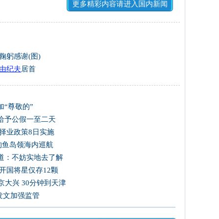
更多精彩内容请进入国内新闻
鞠躬感谢(图)
由纪夫
居首
“尊敬的”
给予公假一至二天
择业政策8日实施
国钓鱼岛领海内巡航
道：不妨实地去了解
开国将星仅存12颗
大兴 30分钟到天津
发文加强监管