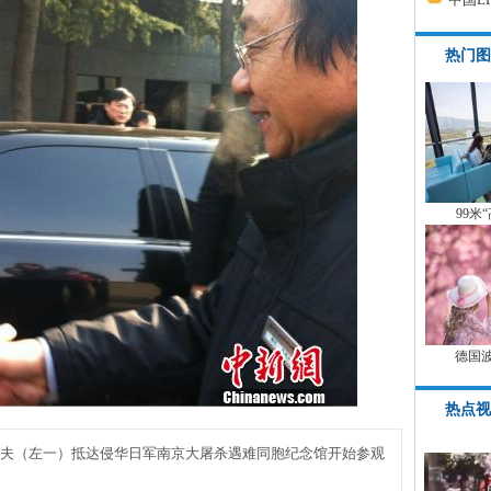
热门图
99米
德国
热点视
纪夫（左一）抵达侵华日军南京大屠杀遇难同胞纪念馆开始参观