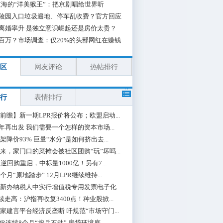
海的“洋美猴王”：把京剧唱给世界听
陵园入口垃圾遍地、停车乱收费？官方回应
离婚率升 是独立意识崛起还是房价太贵？
百万？市场调查：仅20%的头部网红在赚钱
区
网友评论
热帖排行
行
表情排行
前瞻】新一期LPR报价将公布；欧盟启动...
0年再出发 我们需要一个怎样的资本市场...
架降价93% 巨量“水分”是如何挤出去...
来，家门口的菜摊会被社区团购“玩”坏吗...
期逆回购重启，中标量1000亿！另有7...
个月“原地踏步” 12月LPR继续维持...
新办纳税人中实行增值税专用发票电子化
续走高：沪指再收复3400点！种业股掀...
家建言平台经济反垄断 吁规范“市场守门...
PR连续8个月“按兵不动” 房贷环境底...