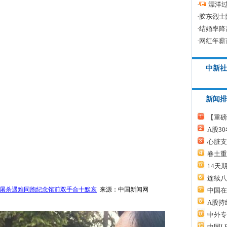
·
漂洋过
·
胶东烈士
·
结婚率降
·
网红年薪
中新社
新闻排
【重磅
A股3
心脏支
卷土重
14天
连续八
屠杀遇难同胞纪念馆前双手合十默哀
来源：中国新闻网
中国在
A股持
中外专
中国L