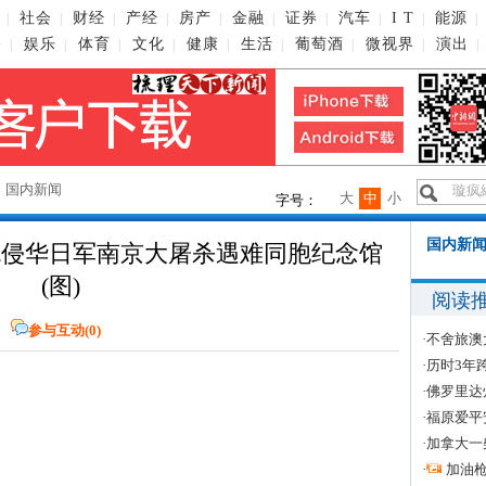
社会
财经
产经
房产
金融
证券
汽车
I T
能源
|
|
|
|
|
|
|
|
|
|
播
娱乐
体育
文化
健康
生活
葡萄酒
微视界
演出
|
|
|
|
|
|
|
|
|
→
国内新闻
大
中
小
字号：
国内新闻
观侵华日军南京大屠杀遇难同胞纪念馆
(图)
阅读
参与互动(
0
)
·
不舍旅澳
·
历时3年
·
佛罗里达
·
福原爱平
·
加拿大一
·
加油