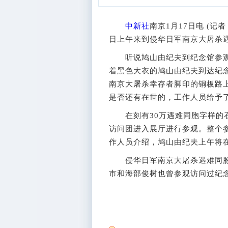
中新社
南京1月17日电 (记
日上午来到侵华日军南京大屠杀
听说鸠山由纪夫到纪念馆参观
着黑色大衣的鸠山由纪夫到达纪
南京大屠杀幸存者脚印的铜板路
是否还有在世的，工作人员给予
在刻有30万遇难同胞字样的石
访问团进入展厅进行参观。整个
作人员介绍，鸠山由纪夫上午将
侵华日军南京大屠杀遇难同胞
市和海部俊树也曾参观访问过纪念