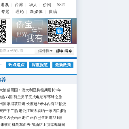
港澳
台湾
华人
侨网
经纬
|
|
|
|
专题
理论
新媒体
供稿
|
|
|
鏂伴椈
鎼� 绱�
:
热点追踪
深度报道
最新政策
推荐
大熊猫回国！澳大利亚将租期延长5年
跨越33国 荷兰男子完成电动车环球之旅
州国家捕获巨蟒 长度超5米体内有73颗蛋
安产下二胎 老公江宏杰喜晒一家四口(图)
柴犬因会画画走红 画作已售出逾231幅
枪未收司机驾车而去 加油站上演惊魂瞬间