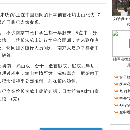
者 朱晓颖)正在中国访问的日本前首相鸠山由纪夫17
为给孩子拍
遇难同胞纪念馆参观。
，不少南京市民和学生都一早赶来。9点半，身
念馆。与馆长朱成山进行简单会面后，他来到印有
上。访问团的随行人员问到，南京大屠杀幸存者中
了解答。
陆军海拔3
碑前，鸠山双手合十，低首默哀。默哀完毕后，
参观过程中，鸠山神情严肃，沉默寡言。据馆内工
·
女子挤
在纪念馆和平公园植树，并在馆内题词。
·
医生私
·
九旬
纪念馆馆长朱成山此前介绍，日本前首相村山富
·
中央
馆。(完)
·
4米高
·
空中看