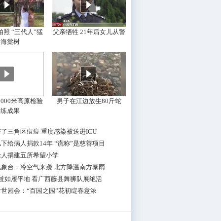
照 “三代人”猛
父亲牺牲 21年后女儿从警
摇海棠树
000米高原检验
男子在江边放生80斤蛇
训练成果
了三角区痘痘 重度感染被送进ICU
下给病人捐款14年 “谎称”是慈善项目
老人捐建五所希望小学
气象台：冷空气来袭 北方降温南方暴雨
桩如履平地 看广西藤县舞狮队展绝活
世园会：“百园之园”花初绽春意浓