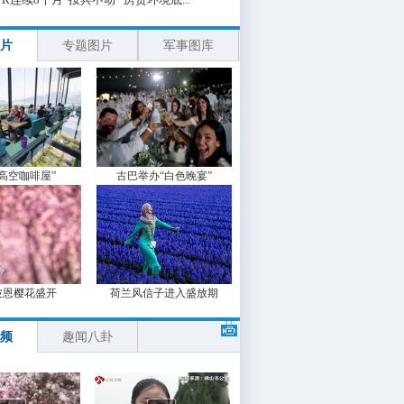
片
专题图片
军事图库
“高空咖啡屋”
古巴举办“白色晚宴”
波恩樱花盛开
荷兰风信子进入盛放期
频
趣闻八卦