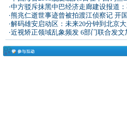
·
中方驳斥抹黑中巴经济走廊建设报道：
·
熊兆仁逝世事迹曾被拍渡江侦察记
开国
·
解码雄安启动区：未来20分钟到北京大兴
·
近视矫正领域乱象频发 6部门联合发文