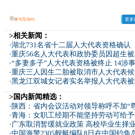
参与互动(
0
)
更多
>相关新闻：
·
湖北731名省十二届人大代表资格确认
·
重庆56名人大代表和政协委员因超生
·
“多妻多子”人大代表资格被终止 14涉
·
重庆三人因生二胎被取消市人大代表候
·
黑龙江双城女记者实名举报人大代表被
>国内新闻精选：
·
陕西：省内会议活动对领导称呼不加“尊
·
青海：女职工经期不能坚持劳动可给予
·
广东取消暂缓就业政策 高校毕业生择业
·
中国海警2305舰艇编队8日在中国钓