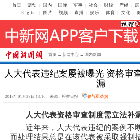
首页
滚动
国内
国际
军事
社会
财经
产经
房
|
|
|
|
|
|
|
|
English
图片
视频
直播
娱乐
体育
文化
|
|
|
|
|
|
|
首页
→
新闻中心
→
国内新闻
人大代表违纪案屡被曝光 资格审
漏
2013年01月28日 13:16 来源：检察日报
参与互动(
0
)
人大代表资格审查制度需立法补
近年来，人大代表违纪的案例不断
而处理结果总是在该代表被采取强制