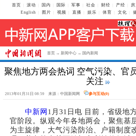
首页
滚动
国内
国际
军事
社会
财经
产经
房
|
|
|
|
|
|
|
|
English
图片
视频
直播
娱乐
体育
文化
|
|
|
|
|
|
|
首页
→
新闻中心
→
国内新闻
聚焦地方两会热词 空气污染、官
关注
2013年01月31日 08:59 来源：
中国新闻网
参与互动(
0
)
中新网
1月31日电 目前，省级地
官阶段。纵观今年各地两会，聚焦基
为主旋律，大气污染防治、户籍制度