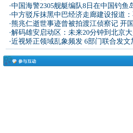
·
中国海警2305舰艇编队8日在中国钓
·
中方驳斥抹黑中巴经济走廊建设报道：
·
熊兆仁逝世事迹曾被拍渡江侦察记
开国
·
解码雄安启动区：未来20分钟到北京大兴
·
近视矫正领域乱象频发 6部门联合发文