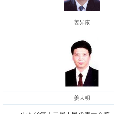
姜异康
姜大明