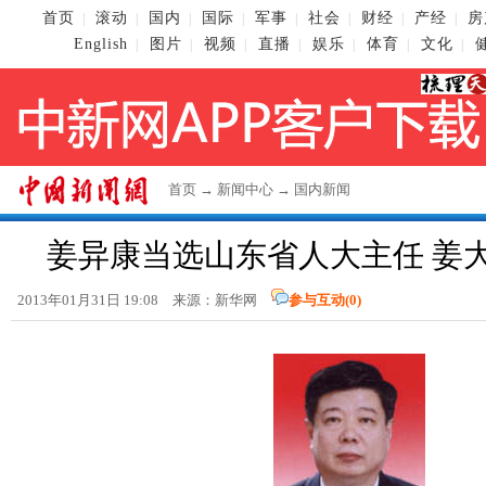
首页
滚动
国内
国际
军事
社会
财经
产经
房
|
|
|
|
|
|
|
|
English
图片
视频
直播
娱乐
体育
文化
|
|
|
|
|
|
|
首页
→
新闻中心
→
国内新闻
姜异康当选山东省人大主任 姜
2013年01月31日 19:08 来源：新华网
参与互动(
0
)