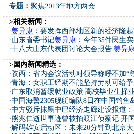
专题：
聚焦2013年地方两会
>相关新闻：
·
姜异康
：要发挥西部地区新的经济隆起
·
山东省委书记
姜异康
：今年35件民生
·
十八大山东代表团讨论大会报告
姜异
>国内新闻精选：
·
陕西：省内会议活动对领导称呼不加“尊
·
青海：女职工经期不能坚持劳动可给予
·
广东取消暂缓就业政策 高校毕业生择业
·
中国海警2305舰艇编队8日在中国钓
·
中方驳斥抹黑中巴经济走廊建设报道：
·
熊兆仁逝世事迹曾被拍渡江侦察记
开国
·
解码雄安启动区：未来20分钟到北京大兴