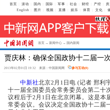
首页
滚动
国内
国际
军事
社会
财经
产经
房
|
|
|
|
|
|
|
|
English
图片
视频
直播
娱乐
体育
文化
|
|
|
|
|
|
|
首页
→
新闻中心
→
国内新闻
贾庆林：确保全国政协十二届一
2013年02月01日 19:32 来源：
中国新闻网
参与互动(
0
)
中新社
北京2月1日电 (记者 邢利
十一届全国委员会常务委员会第二十
议程后于2月1日在北京闭幕。这是本
常委会议。会议决定全国政协十二届一