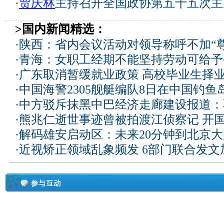
·
贾庆林
主持召开全国政协第五十五次主
>国内新闻精选：
·
陕西：省内会议活动对领导称呼不加“尊
·
青海：女职工经期不能坚持劳动可给予
·
广东取消暂缓就业政策 高校毕业生择业
·
中国海警2305舰艇编队8日在中国钓
·
中方驳斥抹黑中巴经济走廊建设报道：
·
熊兆仁逝世事迹曾被拍渡江侦察记
开国
·
解码雄安启动区：未来20分钟到北京大兴
·
近视矫正领域乱象频发 6部门联合发文