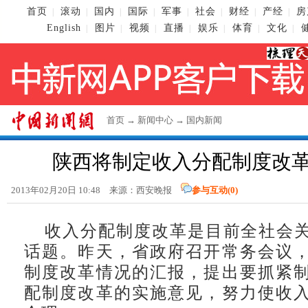
首页
滚动
国内
国际
军事
社会
财经
产经
房
|
|
|
|
|
|
|
|
English
图片
视频
直播
娱乐
体育
文化
|
|
|
|
|
|
|
首页
→
新闻中心
→
国内新闻
陕西将制定收入分配制度改
2013年02月20日 10:48 来源：西安晚报
参与互动(
0
)
收入分配制度改革是目前全社会
话题。昨天，省政府召开常务会议
制度改革情况的汇报，提出要抓紧
配制度改革的实施意见，努力使收