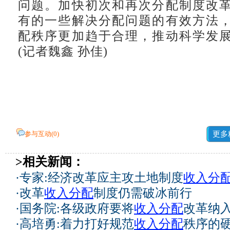
问题。加快初次和再次分配制度改
有的一些解决分配问题的有效方法
配秩序更加趋于合理，推动科学发
(记者魏鑫 孙佳)
参与互动(
0
)
更多
>相关新闻：
·
专家:经济改革应主攻土地制度
收入分
·
改革
收入分配
制度仍需破冰前行
·
国务院:各级政府要将
收入分配
改革纳
·
高培勇:着力打好规范
收入分配
秩序的