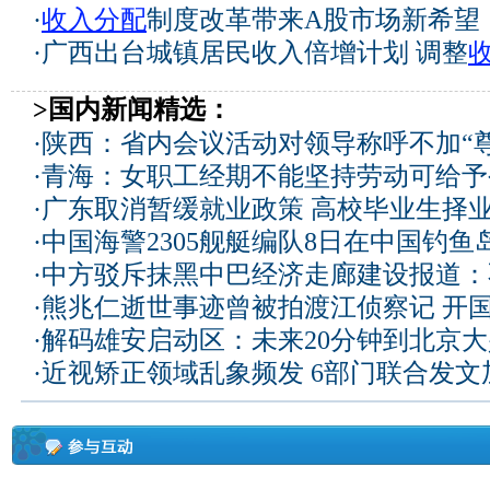
·
收入分配
制度改革带来A股市场新希望
·
广西出台城镇居民收入倍增计划 调整
>国内新闻精选：
·
陕西：省内会议活动对领导称呼不加“尊
·
青海：女职工经期不能坚持劳动可给予
·
广东取消暂缓就业政策 高校毕业生择业
·
中国海警2305舰艇编队8日在中国钓
·
中方驳斥抹黑中巴经济走廊建设报道：
·
熊兆仁逝世事迹曾被拍渡江侦察记
开国
·
解码雄安启动区：未来20分钟到北京大兴
·
近视矫正领域乱象频发 6部门联合发文