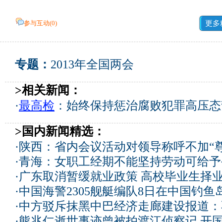
参与互动(
0
)
更多
专题：
2013年全国两会
>相关新闻：
·
最高检
：始终保持惩治腐败犯罪高压态
>国内新闻精选：
·
陕西：省内会议活动对领导称呼不加“尊
·
青海：女职工经期不能坚持劳动可给予
·
广东取消暂缓就业政策 高校毕业生择业
·
中国海警2305舰艇编队8日在中国钓
·
中方驳斥抹黑中巴经济走廊建设报道：
·
熊兆仁逝世事迹曾被拍渡江侦察记
开国