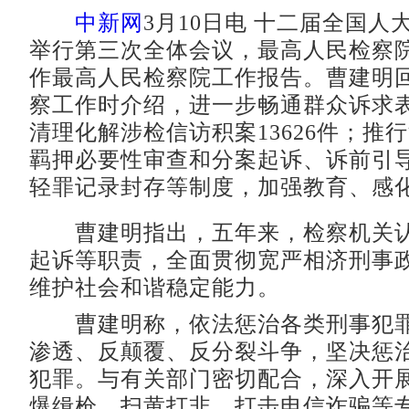
中新网
3月10日电 十二届全国人
举行第三次全体会议，最高人民检察
作最高人民检察院工作报告。曹建明
察工作时介绍，进一步畅通群众诉求
清理化解涉检信访积案13626件；推
羁押必要性审查和分案起诉、诉前引
轻罪记录封存等制度，加强教育、感
曹建明指出，五年来，检察机关认
起诉等职责，全面贯彻宽严相济刑事
维护社会和谐稳定能力。
曹建明称，依法惩治各类刑事犯罪
渗透、反颠覆、反分裂斗争，坚决惩
犯罪。与有关部门密切配合，深入开
爆缉枪、扫黄打非、打击电信诈骗等