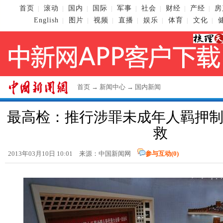
首页
滚动
国内
国际
军事
社会
财经
产经
房
|
|
|
|
|
|
|
|
English
图片
视频
直播
娱乐
体育
文化
|
|
|
|
|
|
|
首页
→
新闻中心
→
国内新闻
最高检：推行涉罪未成年人羁押制
救
2013年03月10日 10:01 来源：
中国新闻网
参与互动(
0
)