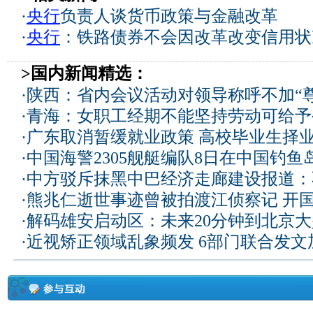
·
央行
负责人谈货币政策与金融改革
·
央行
：铁路债券不会因改革改变信用状
>国内新闻精选：
·
陕西：省内会议活动对领导称呼不加“尊
·
青海：女职工经期不能坚持劳动可给予
·
广东取消暂缓就业政策 高校毕业生择业
·
中国海警2305舰艇编队8日在中国钓
·
中方驳斥抹黑中巴经济走廊建设报道：
·
熊兆仁逝世事迹曾被拍渡江侦察记
开国
·
解码雄安启动区：未来20分钟到北京大兴
·
近视矫正领域乱象频发 6部门联合发文