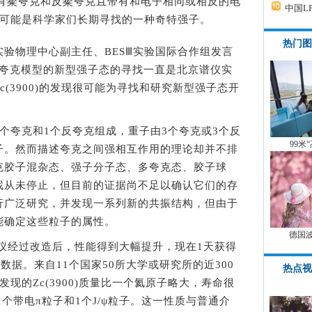
900)含有粲夸克和反粲夸克且带有和电子相同或相反的电
中国L
，可能是科学家们长期寻找的一种奇特强子。
热门图
物理中心副主任、BESⅢ实验国际合作组发言
统夸克模型的新型强子态的寻找一直是北京谱仪实
(3900)的发现很可能为寻找和研究新型强子态开
夸克和1个反夸克组成，重子由3个夸克或3个反
99米
子。然而描述夸克之间强相互作用的理论却并不排
克胶子混杂态、强子分子态、多夸克态、胶子球
找从未停止，但目前的证据尚不足以确认它们的存
行广泛研究，并发现一系列新的共振结构，但由于
能确定这些粒子的属性。
德国
经过改造后，性能得到大幅提升，现在1天获得
数据。来自11个国家50所大学或研究所的近300
热点视
发现的Zc(3900)质量比一个氦原子略大，寿命很
1个带电π粒子和1个J/ψ粒子。这一性质与普通介