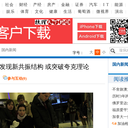
社会
财经
产经
房产
金融
证券
汽车
I T
能源
|
|
|
|
|
|
|
|
|
|
播
娱乐
体育
文化
健康
生活
葡萄酒
微视界
演出
|
|
|
|
|
|
|
|
|
→
国内新闻
大
中
小
字号：
国内新闻
发现新共振结构 或突破夸克理论
阅读
参与互动(
0
)
·
不舍旅澳
·
历时3年
·
佛罗里达
·
福原爱平
·
加拿大一
·
加油