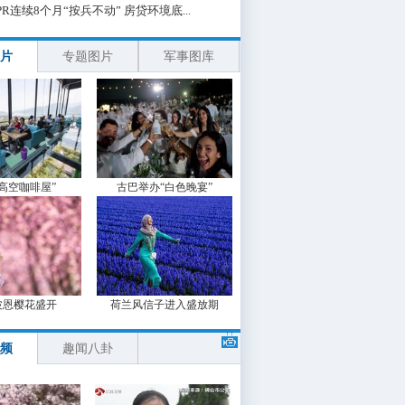
PR连续8个月“按兵不动” 房贷环境底...
片
专题图片
军事图库
“高空咖啡屋”
古巴举办“白色晚宴”
波恩樱花盛开
荷兰风信子进入盛放期
频
趣闻八卦