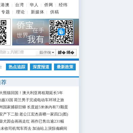
港澳
台湾
华人
侨网
经纬
|
|
|
|
专题
理论
新媒体
供稿
|
|
|
鏂伴椈
鎼� 绱�
:
热点追踪
深度报道
最新政策
推荐
大熊猫回国！澳大利亚将租期延长5年
跨越33国 荷兰男子完成电动车环球之旅
州国家捕获巨蟒 长度超5米体内有73颗蛋
安产下二胎 老公江宏杰喜晒一家四口(图)
柴犬因会画画走红 画作已售出逾231幅
枪未收司机驾车而去 加油站上演惊魂瞬间