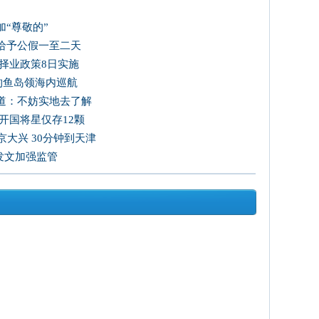
“尊敬的”
给予公假一至二天
择业政策8日实施
国钓鱼岛领海内巡航
道：不妨实地去了解
开国将星仅存12颗
大兴 30分钟到天津
发文加强监管