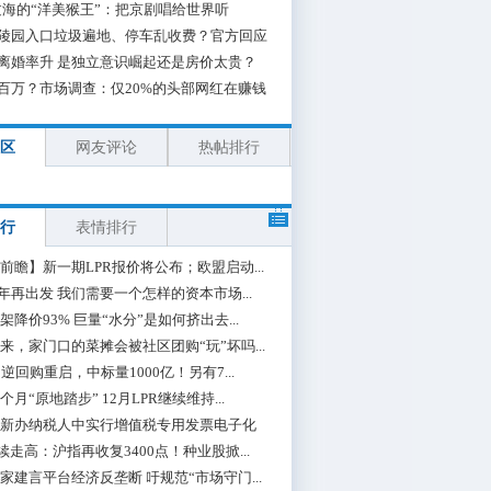
海的“洋美猴王”：把京剧唱给世界听
陵园入口垃圾遍地、停车乱收费？官方回应
离婚率升 是独立意识崛起还是房价太贵？
百万？市场调查：仅20%的头部网红在赚钱
区
网友评论
热帖排行
行
表情排行
前瞻】新一期LPR报价将公布；欧盟启动...
0年再出发 我们需要一个怎样的资本市场...
架降价93% 巨量“水分”是如何挤出去...
来，家门口的菜摊会被社区团购“玩”坏吗...
期逆回购重启，中标量1000亿！另有7...
个月“原地踏步” 12月LPR继续维持...
新办纳税人中实行增值税专用发票电子化
续走高：沪指再收复3400点！种业股掀...
家建言平台经济反垄断 吁规范“市场守门...