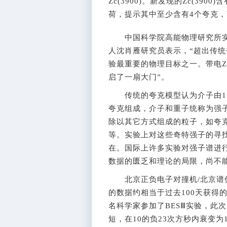
Zc(3900)。新发现的Zc(3
荷，提示其中至少含有4个夸克
中国科学院高能物理研究所实验
人沈肖雁研究员表示，“超出传
验最重要的物理目标之一。带电Zc
启了一扇大门”。
传统的夸克模型认为介子由1个
夸克组成，介子和重子统称为强
除以其它方式组成的粒子，如夸
等。实验上对这些奇特强子的寻
在。国际上许多实验对强子谱进
数据的匮乏和理论的局限，尚不
北京正负电子对撞机/北京谱仪
的数据约相当于过去100天获得的
名科学家参加了BESⅢ实验，此次
短，在10的负23次方秒内衰变为