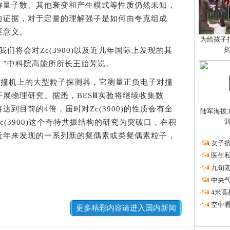
称量子数、其他衰变和产生模式等性质仍然未知，
力证据，对于定量的理解强子是如何由夸克组成
要意义。
为给孩子拍
将会对Zc(3900)以及近几年国际上发现的其
。”中科院高能所所长王贻芳说。
撞机上的大型粒子探测器，它测量正负电子对撞
展物理研究。据悉，BESⅢ实验将继续收集数
到目前的4倍，届时对Zc(3900)的性质会有全
陆军海拔3
(3900)这个奇特共振结构的研究为突破口，在积
近年来发现的一系列新的粲偶素或类粲偶素粒子，
·
女子挤
·
医生私
·
九旬
·
中央
·
4米高
·
空中看
更多精彩内容请进入国内新闻