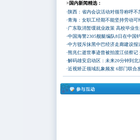
>国内新闻精选：
·
陕西：省内会议活动对领导称呼不加
·
青海：女职工经期不能坚持劳动可
·
广东取消暂缓就业政策 高校毕业生
·
中国海警2305舰艇编队8日在中
·
中方驳斥抹黑中巴经济走廊建设报
·
熊兆仁逝世事迹曾被拍渡江侦察记
·
解码雄安启动区：未来20分钟到北京
·
近视矫正领域乱象频发 6部门联合