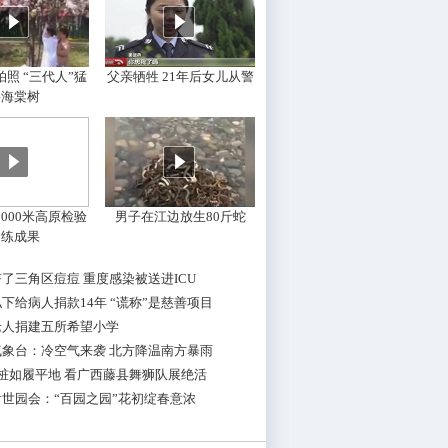
照 “三代人”猛
父亲牺牲 21年后女儿从警
摇海棠树
000米高原检验
男子在江边放生80斤蛇
训练成果
了三角区痘痘 重度感染被送进ICU
下给病人捐款14年 “谎称”是慈善项目
老人捐建五所希望小学
气象台：冷空气来袭 北方降温南方暴雨
桩如履平地 看广西藤县舞狮队展绝活
世园会：“百园之园”花初绽春意浓