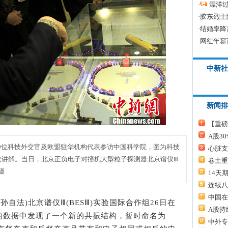
·
漂洋过
·
胶东烈士
·
结婚率降
·
网红年薪
中新社
新闻排
【重磅
A股3
19位科技外交官及欧盟驻华机构代表参访中国科学院，图为科技
心脏支
取讲解。当日，北京正负电子对撞机大型粒子探测器北京谱仪Ⅲ
卷土重
摄
14天
连续八
中国在
 孙自法)北京谱仪Ⅲ(BESⅢ)实验国际合作组26日在
A股持
的数据中发现了一个新的共振结构，暂时命名为
中外专