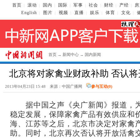
首页
滚动
国内
国际
军事
社会
财经
产经
房
|
|
|
|
|
|
|
|
English
图片
视频
直播
娱乐
体育
文化
|
|
|
|
|
|
|
首页
→
新闻中心
→
国内新闻
北京将对家禽业财政补助 否认将
2013年04月23日 15:48 来源：中国广播网
参与互动(
0
)
据中国之声《央广新闻》报道，为
稳定发展，保障家禽产品有效供应和
海、江苏等之后，北京市决定对家禽
助。同时，北京再次否认将开放活禽