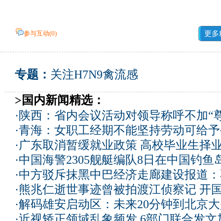
参与互动(
0
)
更多
专题：
关注H7N9禽流感
>国内新闻精选：
·
陕西：省内会议活动对领导称呼不加“尊
·
青海：女职工经期不能坚持劳动可给予
·
广东取消暂缓就业政策 高校毕业生择业
·
中国海警2305舰艇编队8日在中国钓
·
中方驳斥抹黑中巴经济走廊建设报道：
·
熊兆仁逝世事迹曾被拍渡江侦察记
开国
·
解码雄安启动区：未来20分钟到北京大兴
·
近视矫正领域乱象频发 6部门联合发文