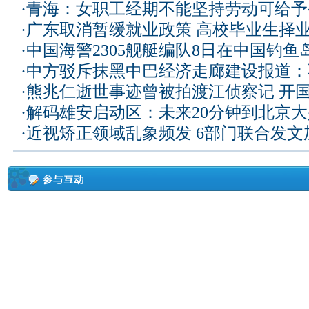
·
青海：女职工经期不能坚持劳动可给予
·
广东取消暂缓就业政策 高校毕业生择业
·
中国海警2305舰艇编队8日在中国钓
·
中方驳斥抹黑中巴经济走廊建设报道：
·
熊兆仁逝世事迹曾被拍渡江侦察记
开国
·
解码雄安启动区：未来20分钟到北京大兴
·
近视矫正领域乱象频发 6部门联合发文