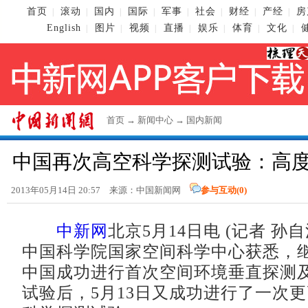
首页
滚动
国内
国际
军事
社会
财经
产经
房
|
|
|
|
|
|
|
|
English
图片
视频
直播
娱乐
体育
文化
|
|
|
|
|
|
|
首页
→
新闻中心
→
国内新闻
中国再次高空科学探测试验：高
2013年05月14日 20:57 来源：
中国新闻网
参与互动(
0
)
中新网
北京5月14日电 (记者 孙
中国科学院国家空间科学中心获悉，继2
中国成功进行首次空间环境垂直探测
试验后，5月13日又成功进行了一次