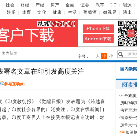
社会
财经
产经
房产
金融
证券
汽车
I T
能源
|
|
|
|
|
|
|
|
|
|
播
娱乐
体育
文化
健康
生活
葡萄酒
微视界
演出
|
|
|
|
|
|
|
|
|
→
国内新闻
大
中
小
字号：
国内新闻
表署名文章在印引发高度关注
阅读
参与互动(
0
)
·
不舍旅澳
《印度教徒报》《觉醒日报》发表题为《跨越喜
·
历时3年
引起了印度社会各界的广泛关注，印度在线新闻门
·
佛罗里达
转载。印度工商界人士在接受本报记者专访时，对
·
福原爱平
·
加拿大一
。
·
加油