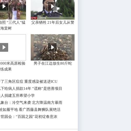
照 “三代人”猛
父亲牺牲 21年后女儿从警
摇海棠树
000米高原检验
男子在江边放生80斤蛇
训练成果
了三角区痘痘 重度感染被送进ICU
下给病人捐款14年 “谎称”是慈善项目
老人捐建五所希望小学
气象台：冷空气来袭 北方降温南方暴雨
桩如履平地 看广西藤县舞狮队展绝活
世园会：“百园之园”花初绽春意浓