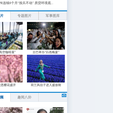
PR连续8个月“按兵不动” 房贷环境底...
片
专题图片
军事图库
“高空咖啡屋”
古巴举办“白色晚宴”
波恩樱花盛开
荷兰风信子进入盛放期
频
趣闻八卦