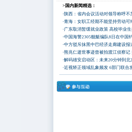
>国内新闻精选：
·
陕西：省内会议活动对领导称呼不加
·
青海：女职工经期不能坚持劳动可
·
广东取消暂缓就业政策 高校毕业生
·
中国海警2305舰艇编队8日在中
·
中方驳斥抹黑中巴经济走廊建设报
·
熊兆仁逝世事迹曾被拍渡江侦察记
·
解码雄安启动区：未来20分钟到北京
·
近视矫正领域乱象频发 6部门联合