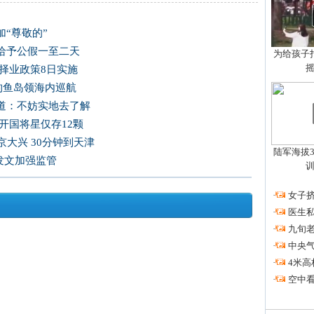
“尊敬的”
给予公假一至二天
为给孩子拍
择业政策8日实施
国钓鱼岛领海内巡航
道：不妨实地去了解
开国将星仅存12颗
大兴 30分钟到天津
陆军海拔3
发文加强监管
·
女子挤
·
医生私
·
九旬
·
中央
·
4米高
·
空中看