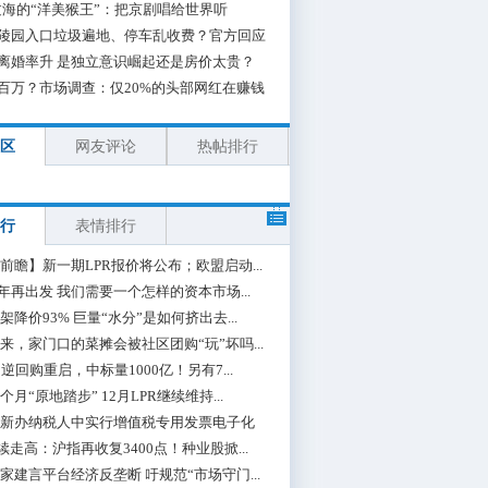
海的“洋美猴王”：把京剧唱给世界听
陵园入口垃圾遍地、停车乱收费？官方回应
离婚率升 是独立意识崛起还是房价太贵？
百万？市场调查：仅20%的头部网红在赚钱
区
网友评论
热帖排行
行
表情排行
前瞻】新一期LPR报价将公布；欧盟启动...
0年再出发 我们需要一个怎样的资本市场...
架降价93% 巨量“水分”是如何挤出去...
来，家门口的菜摊会被社区团购“玩”坏吗...
期逆回购重启，中标量1000亿！另有7...
个月“原地踏步” 12月LPR继续维持...
新办纳税人中实行增值税专用发票电子化
续走高：沪指再收复3400点！种业股掀...
家建言平台经济反垄断 吁规范“市场守门...