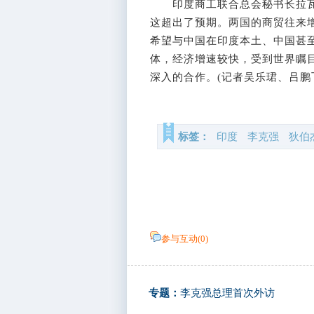
印度商工联合总会秘书长拉瓦
这超出了预期。两国的商贸往来
希望与中国在印度本土、中国甚
体，经济增速较快，受到世界瞩
深入的合作。(记者吴乐珺、吕鹏
标签：
印度
李克强
狄伯
参与互动(
0
)
专题：
李克强总理首次外访