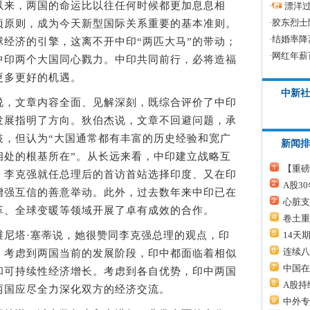
来，两国的命运比以往任何时候都更加息息相
·
漂洋过
·
胶东烈士
项原则，成为今天新型国际关系重要的基本准则。
·
结婚率降
经济的引擎，这离不开中印“两匹大马”的带动；
·
网红年薪
中印两个大国同心戮力。中印共同前行，必将造福
更多更好的机遇。
中新社
，文章内容全面、见解深刻，既综合评价了中印
发展指明了方向。狄伯杰说，文章不回避问题，承
歧，但认为“大国通常都有丰富的历史经验和宽广
新闻排
相处的根基所在”。从长远来看，中印建立战略互
【重磅
。李克强就任总理后的首访首站选择印度、又在印
A股3
增强互信的善意举动。此外，过去数年来中印已在
心脏支
革、全球变暖等领域开展了卓有成效的合作。
卷土重
14天
塔·塞蒂说，她很赞同李克强总理的观点，印
连续八
。考虑到两国当前的发展阶段，印中都面临着相似
中国在
和可持续性经济增长。考虑到各自优势，印中两国
A股持
两国应尽全力深化双方的经济交流。
中外专