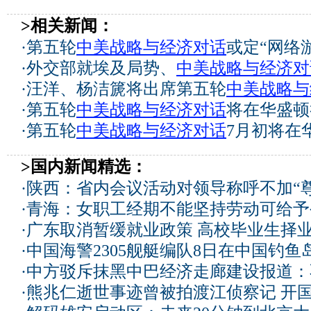
>相关新闻：
·
第五轮
中美战略与经济对话
或定“网络
·
外交部就埃及局势、
中美战略与经济对
·
汪洋、杨洁篪将出席第五轮
中美战略与
·
第五轮
中美战略与经济对话
将在华盛顿
·
第五轮
中美战略与经济对话
7月初将在
>国内新闻精选：
·
陕西：省内会议活动对领导称呼不加“尊
·
青海：女职工经期不能坚持劳动可给予
·
广东取消暂缓就业政策 高校毕业生择业
·
中国海警2305舰艇编队8日在中国钓
·
中方驳斥抹黑中巴经济走廊建设报道：
·
熊兆仁逝世事迹曾被拍渡江侦察记
开国