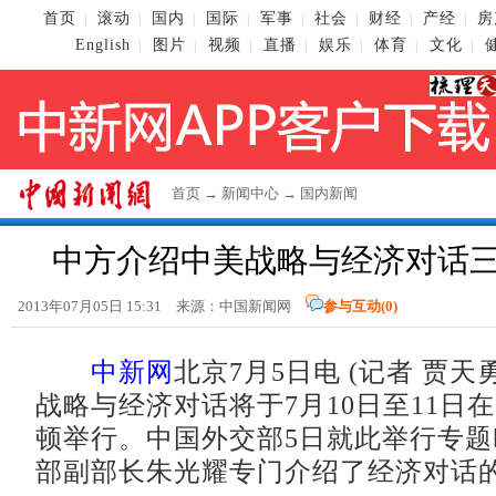
首页
滚动
国内
国际
军事
社会
财经
产经
房
|
|
|
|
|
|
|
|
English
图片
视频
直播
娱乐
体育
文化
|
|
|
|
|
|
|
首页
→
新闻中心
→
国内新闻
中方介绍中美战略与经济对话
2013年07月05日 15:31 来源：
中国新闻网
参与互动(
0
)
中新网
北京7月5日电 (记者 贾天
战略与经济对话将于7月10日至11日
顿举行。中国外交部5日就此举行专
部副部长朱光耀专门介绍了经济对话