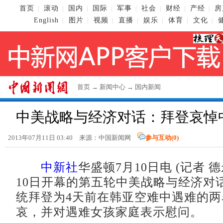
首页
滚动
国内
国际
军事
社会
财经
产经
房
|
|
|
|
|
|
|
|
English
图片
视频
直播
娱乐
体育
文化
|
|
|
|
|
|
|
首页
→
新闻中心
→
国内新闻
中美战略与经济对话：拜登哀悼
2013年07月11日 03:40 来源：
中国新闻网
参与互动(
0
)
中新社
华盛顿7月10日电 (记者 
10日开幕的第五轮中美战略与经济对
统拜登为4天前在韩亚空难中遇难的
哀，并对遇难女孩家庭表示慰问。