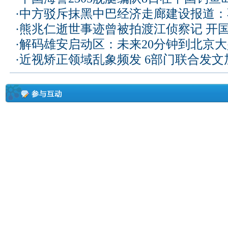
·
中方驳斥抹黑中巴经济走廊建设报道：
·
熊兆仁逝世事迹曾被拍渡江侦察记
开国
·
解码雄安启动区：未来20分钟到北京大兴
·
近视矫正领域乱象频发 6部门联合发文