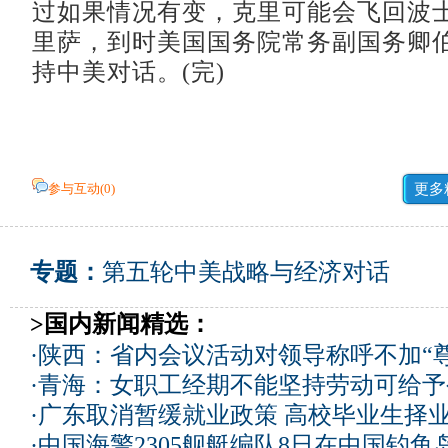
过如果情况有变，克里可能会飞回波
里萨，到时美国国务院常务副国务卿
持中美对话。(完)
参与互动(
0
)
更多
专题：
第五轮中美战略与经济对话
>国内新闻精选：
·
陕西：省内会议活动对领导称呼不加“尊
·
青海：女职工经期不能坚持劳动可给予
·
广东取消暂缓就业政策 高校毕业生择业
·
中国海警2305舰艇编队8日在中国钓