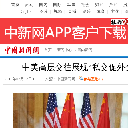
首页
滚动
国内
国际
军事
社会
财经
产经
房
|
|
|
|
|
|
|
|
English
图片
视频
直播
娱乐
体育
文化
|
|
|
|
|
|
|
首页
→
新闻中心
→
国内新闻
中美高层交往展现“私交促外
2013年07月12日 15:05 来源：
中国新闻网
参与互动(
0
)