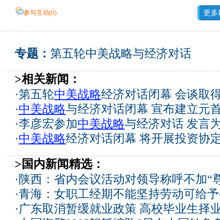
参与互动(
0
)
更多
专题：
第五轮中美战略与经济对话
>相关新闻：
·
第五轮
中美战略
经济对话闭幕 会谈取
·
中美战略
与经济对话闭幕 宣布建立元
·
李彦宏参加
中美战略
与经济对话 发言为
·
中美战略
经济对话闭幕 将开展投资协
>国内新闻精选：
·
陕西：省内会议活动对领导称呼不加“尊
·
青海：女职工经期不能坚持劳动可给予
·
广东取消暂缓就业政策 高校毕业生择业