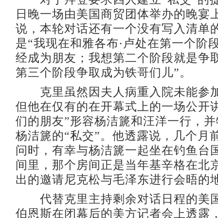
日晚一场由美国商贸团体举办的晚宴
说，本轮对话还有一个没有写入清单
是“我现在和雅各布·卢处在第一个阶
经成为朋友；我想第二个阶段就是争
第三个阶段争取成为铁哥们儿”。
克里虽然因夫人病重入院未能参加
但他在仅有的在开幕式上的一场公开讲
们的朋友”形容杨洁篪和汪洋一行，并
杨洁篪的“私交”。他透露说，几个月
问时，有幸与杨洁篪一起坐在钓鱼台
间里，那个房间正是当年基辛格在北
出的邀请尼克松与毛泽东进行会晤的
代替克里主持剩余对话日程的美国
伯恩斯在闭幕后的美方记者会上透露