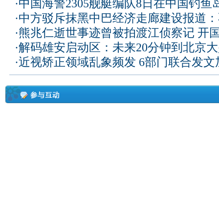
·
中国海警2305舰艇编队8日在中国钓
·
中方驳斥抹黑中巴经济走廊建设报道：
·
熊兆仁逝世事迹曾被拍渡江侦察记
开国
·
解码雄安启动区：未来20分钟到北京大兴
·
近视矫正领域乱象频发 6部门联合发文