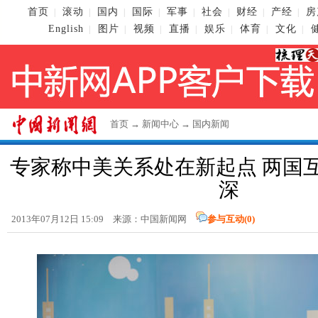
首页
滚动
国内
国际
军事
社会
财经
产经
房
|
|
|
|
|
|
|
|
English
图片
视频
直播
娱乐
体育
文化
|
|
|
|
|
|
|
首页
→
新闻中心
→
国内新闻
专家称中美关系处在新起点 两国
深
2013年07月12日 15:09 来源：
中国新闻网
参与互动(
0
)