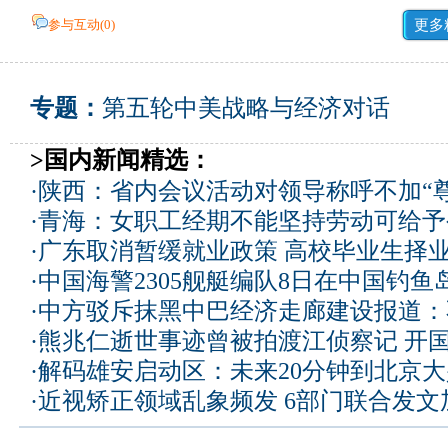
参与互动(
0
)
更多
专题：
第五轮中美战略与经济对话
>国内新闻精选：
·
陕西：省内会议活动对领导称呼不加“尊
·
青海：女职工经期不能坚持劳动可给予
·
广东取消暂缓就业政策 高校毕业生择业
·
中国海警2305舰艇编队8日在中国钓
·
中方驳斥抹黑中巴经济走廊建设报道：
·
熊兆仁逝世事迹曾被拍渡江侦察记
开国
·
解码雄安启动区：未来20分钟到北京大兴
·
近视矫正领域乱象频发 6部门联合发文