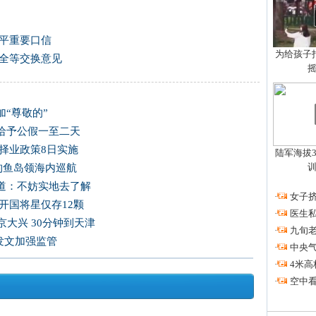
近平重要口信
为给孩子拍
安全等交换意见
“尊敬的”
给予公假一至二天
择业政策8日实施
陆军海拔3
国钓鱼岛领海内巡航
道：不妨实地去了解
·
女子挤
开国将星仅存12颗
·
医生私
大兴 30分钟到天津
·
九旬
发文加强监管
·
中央
·
4米高
·
空中看