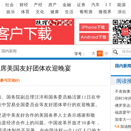
社会
财经
产经
房产
金融
证券
汽车
I T
能源
|
|
|
|
|
|
|
|
|
|
播
娱乐
体育
文化
健康
生活
葡萄酒
微视界
演出
|
|
|
|
|
|
|
|
|
→
国内新闻
大
中
小
字号：
国内新闻
出席美国友好团体欢迎晚宴
阅读
参与互动(
0
)
·
不舍旅澳
国务院副总理汪洋和国务委员杨洁篪11日在华
·
历时3年
美中贸易全国委员会等友好团体举行的欢迎晚宴。
·
佛罗里达
·
福原爱平
进中美友好合作的美国各界人士表示感谢和敬
·
加拿大一
的是经济合作上的问题。中国改革开放才30多年，
·
加油
经济体制尚不完善。在中国这样一个13亿人口的大