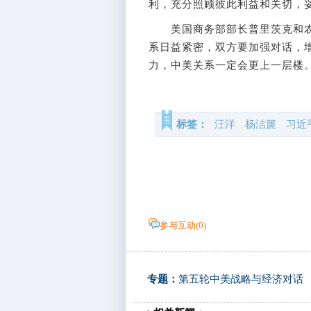
利，充分照顾彼此利益和关切，
美国商务部部长普里茨克和农
系日益紧密，双方要加强对话，
力，中美关系一定会更上一层楼。
标签：
汪洋
杨洁篪
习近
参与互动(
0
)
专题：
第五轮中美战略与经济对话