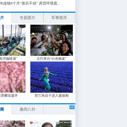
PR连续8个月“按兵不动” 房贷环境底...
片
专题图片
军事图库
“高空咖啡屋”
古巴举办“白色晚宴”
波恩樱花盛开
荷兰风信子进入盛放期
频
趣闻八卦