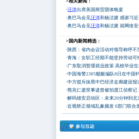
>相关新闻：
·
汪洋
出席美国商贸团体晚宴
·
奥巴马会见
汪洋
和杨洁篪 感谢习
·
奥巴马会见
汪洋
和杨洁篪 就网络
>国内新闻精选：
·
陕西：省内会议活动对领导称呼不加
·
青海：女职工经期不能坚持劳动可
·
广东取消暂缓就业政策 高校毕业生
·
中国海警2305舰艇编队8日在中
·
中方驳斥抹黑中巴经济走廊建设报
·
熊兆仁逝世事迹曾被拍渡江侦察记
·
解码雄安启动区：未来20分钟到北京
·
近视矫正领域乱象频发 6部门联合