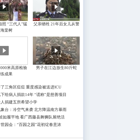
照 “三代人”猛
父亲牺牲 21年后女儿从警
摇海棠树
000米高原检验
男子在江边放生80斤蛇
训练成果
了三角区痘痘 重度感染被送进ICU
下给病人捐款14年 “谎称”是慈善项目
老人捐建五所希望小学
气象台：冷空气来袭 北方降温南方暴雨
桩如履平地 看广西藤县舞狮队展绝活
世园会：“百园之园”花初绽春意浓