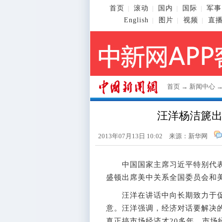
首页
滚动
国内
国际
军事
|
|
|
|
English
图片
视频
直
|
|
|
首页
→
新闻中心
汪洋杨洁篪
2013年07月13日 10:02 来源：新华网
中国国家主席习近平特别代表、
盛顿出席美中关系全国委员会和
汪洋在讲话中向长期致力于促
意。汪洋强调，经济对话要解决
真正搞市场经济才20多年，市场