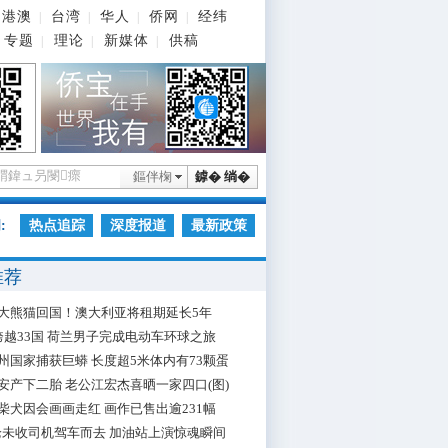
港澳
台湾
华人
侨网
经纬
|
|
|
|
专题
理论
新媒体
供稿
|
|
|
鏂伴椈
鎼� 绱�
:
热点追踪
深度报道
最新政策
推荐
大熊猫回国！澳大利亚将租期延长5年
跨越33国 荷兰男子完成电动车环球之旅
州国家捕获巨蟒 长度超5米体内有73颗蛋
安产下二胎 老公江宏杰喜晒一家四口(图)
柴犬因会画画走红 画作已售出逾231幅
枪未收司机驾车而去 加油站上演惊魂瞬间