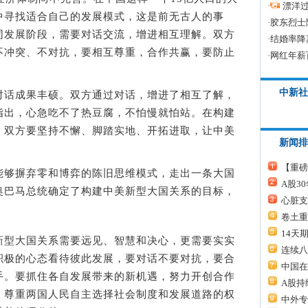
·
漂洋过
中寻找适合自己的发展模式，这是前无古人的事
·
胶东烈士
同发展阶段，需要对话交流，增进相互理解。双方
·
结婚率降
不冲突、不对抗，要相互尊重，合作共赢，要防止
·
网红年薪
中新社
话成果丰硕。双方通过对话，增进了相互了解，
指出，心急吃不了热豆腐，不怕慢就怕站。在构建
，双方要坚持不懈、脚踏实地、开拓进取，让中美
新闻排
【重磅
够摒弃零和博弈的陈旧思维模式，走出一条大国
A股3
奥巴马总统确定了构建中美新型大国关系的目标，
心脏支
卷土重
14天
型大国关系需要远见、智慧和决心，更需要实实
连续八
积极的心态看待彼此发展，要对话不要对抗，要合
中国在
手。要抓住各自发展带来的新机遇，努力开创合作
A股持
，尊重两国人民自主选择社会制度和发展道路的权
中外专