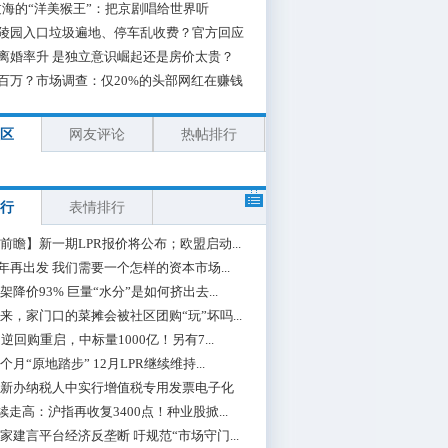
海的“洋美猴王”：把京剧唱给世界听
陵园入口垃圾遍地、停车乱收费？官方回应
离婚率升 是独立意识崛起还是房价太贵？
百万？市场调查：仅20%的头部网红在赚钱
区
网友评论
热帖排行
行
表情排行
前瞻】新一期LPR报价将公布；欧盟启动...
0年再出发 我们需要一个怎样的资本市场...
架降价93% 巨量“水分”是如何挤出去...
来，家门口的菜摊会被社区团购“玩”坏吗...
期逆回购重启，中标量1000亿！另有7...
个月“原地踏步” 12月LPR继续维持...
新办纳税人中实行增值税专用发票电子化
续走高：沪指再收复3400点！种业股掀...
家建言平台经济反垄断 吁规范“市场守门...