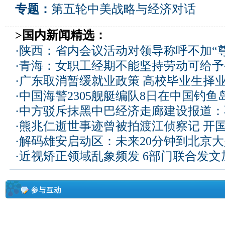
专题：
第五轮中美战略与经济对话
>国内新闻精选：
·
陕西：省内会议活动对领导称呼不加“尊
·
青海：女职工经期不能坚持劳动可给予
·
广东取消暂缓就业政策 高校毕业生择业
·
中国海警2305舰艇编队8日在中国钓
·
中方驳斥抹黑中巴经济走廊建设报道：
·
熊兆仁逝世事迹曾被拍渡江侦察记
开国
·
解码雄安启动区：未来20分钟到北京大兴
·
近视矫正领域乱象频发 6部门联合发文