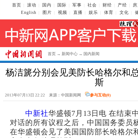
首页
滚动
国内
国际
军事
社会
财经
产经
房
|
|
|
|
|
|
|
|
English
图片
视频
直播
娱乐
体育
文化
|
|
|
|
|
|
|
首页
→
新闻中心
→
国内新闻
杨洁篪分别会见美防长哈格尔和
斯
2013年07月13日 22:22 来源：
中国新闻网
参与互动(
0
)
中新社
华盛顿7月13日电 在结束
对话的所有议程之后，中国国务委员杨
在华盛顿会见了美国国防部长哈格尔