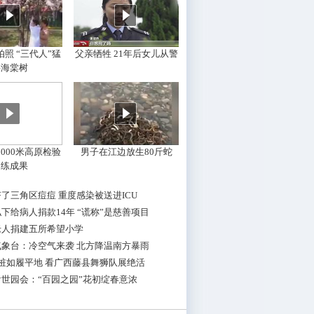
照 “三代人”猛
父亲牺牲 21年后女儿从警
摇海棠树
000米高原检验
男子在江边放生80斤蛇
训练成果
了三角区痘痘 重度感染被送进ICU
下给病人捐款14年 “谎称”是慈善项目
老人捐建五所希望小学
气象台：冷空气来袭 北方降温南方暴雨
桩如履平地 看广西藤县舞狮队展绝活
世园会：“百园之园”花初绽春意浓