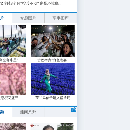
PR连续8个月“按兵不动” 房贷环境底...
片
专题图片
军事图库
“高空咖啡屋”
古巴举办“白色晚宴”
波恩樱花盛开
荷兰风信子进入盛放期
频
趣闻八卦