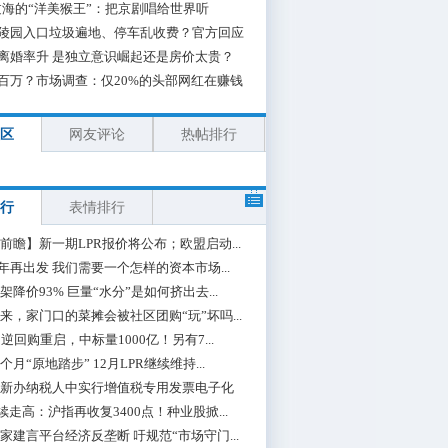
海的“洋美猴王”：把京剧唱给世界听
陵园入口垃圾遍地、停车乱收费？官方回应
离婚率升 是独立意识崛起还是房价太贵？
百万？市场调查：仅20%的头部网红在赚钱
区
网友评论
热帖排行
行
表情排行
前瞻】新一期LPR报价将公布；欧盟启动...
0年再出发 我们需要一个怎样的资本市场...
架降价93% 巨量“水分”是如何挤出去...
来，家门口的菜摊会被社区团购“玩”坏吗...
期逆回购重启，中标量1000亿！另有7...
个月“原地踏步” 12月LPR继续维持...
新办纳税人中实行增值税专用发票电子化
续走高：沪指再收复3400点！种业股掀...
家建言平台经济反垄断 吁规范“市场守门...