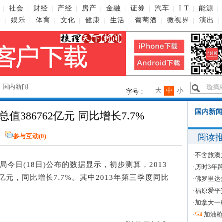
社会
财经
产经
房产
金融
证券
汽车
I T
能源
|
|
|
|
|
|
|
|
|
|
播
娱乐
体育
文化
健康
生活
葡萄酒
微视界
演出
|
|
|
|
|
|
|
|
|
→
国内新闻
大
中
小
字号：
国内新闻
386762亿元 同比增长7.7%
阅读
参与互动(
0
)
·
不舍旅澳
计局今日(18日)公布的数据显示，初步测算，2013
·
历时3年
亿元，同比增长7.7%。其中2013年第三季度同比
·
佛罗里达
·
福原爱平
·
加拿大一
·
加油