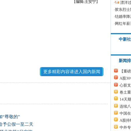
【编辑:王安宁】
·
漂洋过
·
胶东烈士
·
结婚率降
·
网红年薪
中新社
新闻排
【重磅
更多精彩内容请进入国内新闻
A股3
心脏支
卷土重
14天
连续八
中国在
“尊敬的”
A股持
给予公假一至二天
中外专