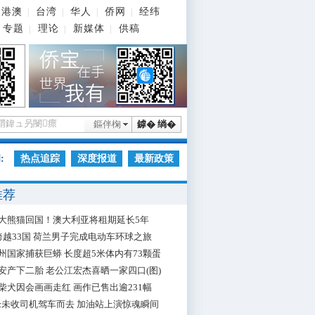
港澳
台湾
华人
侨网
经纬
|
|
|
|
专题
理论
新媒体
供稿
|
|
|
鏂伴椈
鎼� 绱�
:
热点追踪
深度报道
最新政策
推荐
大熊猫回国！澳大利亚将租期延长5年
跨越33国 荷兰男子完成电动车环球之旅
州国家捕获巨蟒 长度超5米体内有73颗蛋
安产下二胎 老公江宏杰喜晒一家四口(图)
柴犬因会画画走红 画作已售出逾231幅
枪未收司机驾车而去 加油站上演惊魂瞬间