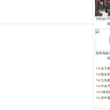
为给孩子拍
陆军海拔3
·
女子挤
·
医生私
·
九旬
·
中央
·
4米高
·
空中看