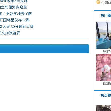
择业政策8日实施
中国L
国钓鱼岛领海内巡航
道：不妨实地去了解
热门图
开国将星仅存12颗
大兴 30分钟到天津
发文加强监管
99米
德国
热点视