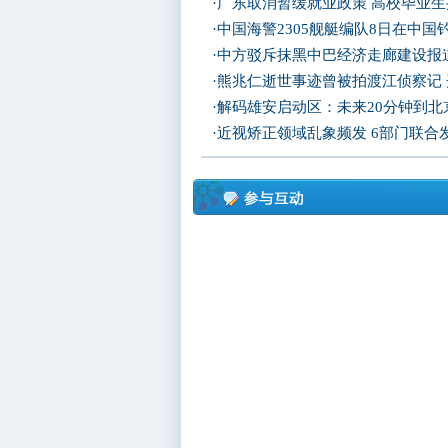
·
广东取消暂缓就业政策 高校毕业生
·
中国海警2305舰艇编队8日在中
·
中方驳斥抹黑中巴经济走廊建设报
·
熊兆仁逝世事迹曾被拍渡江侦察记
·
解码雄安启动区：未来20分钟到北京
·
近视矫正领域乱象频发 6部门联合