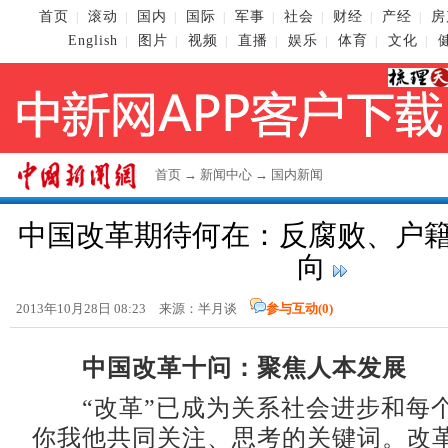
首页
滚动
国内
国际
军事
社会
财经
产经
房
|
|
|
|
|
|
|
|
English
图片
视频
直播
娱乐
体育
文化
|
|
|
|
|
|
|
首页
→
新闻中心
→
国内新闻
中国改革期待何在：反腐败、户
向
2013年10月28日 08:23 来源：半月谈
参与互动(
0
)
中国改革十问：聚焦人本发展
“改革”已成为关系社会进步和每
你我他共同关注、思考的关键词。改