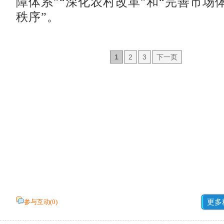
障体系”“深化农村改革”和“完善市场
秩序”。
1
2
3
下一页
参与互动(
0
)
更多