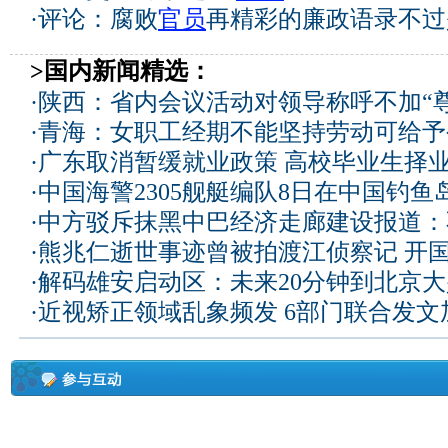
·
评论：腐败
官员
再精彩的廉政语录不过
>国内新闻精选：
·
陕西：省内会议活动对领导称呼不加“尊
·
青海：女职工经期不能坚持劳动可给予
·
广东取消暂缓就业政策 高校毕业生择业
·
中国海警2305舰艇编队8日在中国钓
·
中方驳斥抹黑中巴经济走廊建设报道：
·
熊兆仁逝世事迹曾被拍渡江侦察记
开国
·
解码雄安启动区：未来20分钟到北京大兴
·
近视矫正领域乱象频发 6部门联合发文