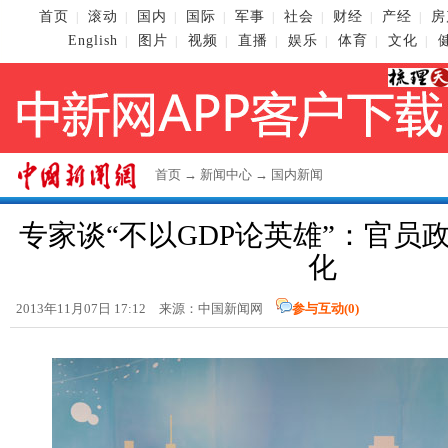
首页
滚动
国内
国际
军事
社会
财经
产经
房
|
|
|
|
|
|
|
|
English
图片
视频
直播
娱乐
体育
文化
|
|
|
|
|
|
|
首页
→
新闻中心
→
国内新闻
专家谈“不以GDP论英雄”：官员
化
2013年11月07日 17:12 来源：
中国新闻网
参与互动(
0
)