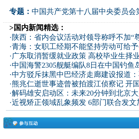
专题：
中国共产党第十八届中央委员会
>国内新闻精选：
·
陕西：省内会议活动对领导称呼不加“尊
·
青海：女职工经期不能坚持劳动可给予
·
广东取消暂缓就业政策 高校毕业生择业
·
中国海警2305舰艇编队8日在中国钓
·
中方驳斥抹黑中巴经济走廊建设报道：
·
熊兆仁逝世事迹曾被拍渡江侦察记
开国
·
解码雄安启动区：未来20分钟到北京大兴
·
近视矫正领域乱象频发 6部门联合发文