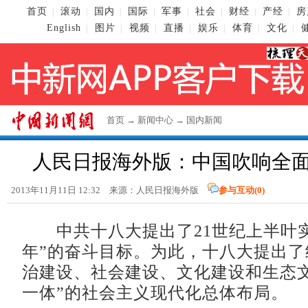
首页
滚动
国内
国际
军事
社会
财经
产经
房
|
|
|
|
|
|
|
|
English
图片
视频
直播
娱乐
体育
文化
|
|
|
|
|
|
|
首页
→
新闻中心
→
国内新闻
人民日报海外版：中国吹响全
2013年11月11日 12:32 来源：人民日报海外版
参与互动(
0
)
中共十八大提出了21世纪上半叶实
年”的奋斗目标。为此，十八大提出了
治建设、社会建设、文化建设和生态文
一体”的社会主义现代化总体布局。