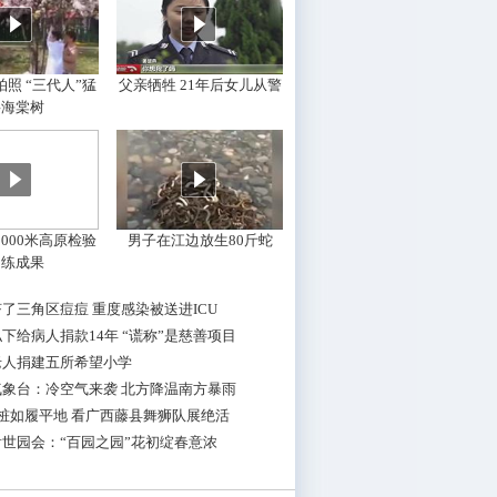
照 “三代人”猛
父亲牺牲 21年后女儿从警
摇海棠树
000米高原检验
男子在江边放生80斤蛇
训练成果
了三角区痘痘 重度感染被送进ICU
下给病人捐款14年 “谎称”是慈善项目
老人捐建五所希望小学
气象台：冷空气来袭 北方降温南方暴雨
桩如履平地 看广西藤县舞狮队展绝活
世园会：“百园之园”花初绽春意浓