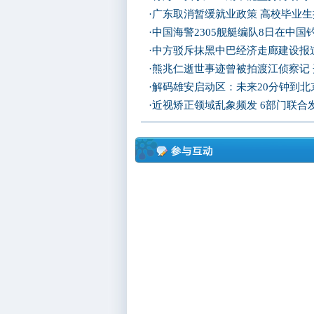
·
广东取消暂缓就业政策 高校毕业生
·
中国海警2305舰艇编队8日在中
·
中方驳斥抹黑中巴经济走廊建设报
·
熊兆仁逝世事迹曾被拍渡江侦察记
·
解码雄安启动区：未来20分钟到北京
·
近视矫正领域乱象频发 6部门联合