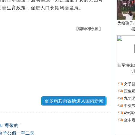
的基本国策，启动实施一方是独生子女的夫妇可
完善生育政策，促进人口长期均衡发展。
为给孩子拍
【编辑:邓永胜】
陆军海拔3
·
女子挤
·
医生私
·
九旬
更多精彩内容请进入国内新闻
·
中央
·
4米高
·
空中看
“尊敬的”
给予公假一至二天