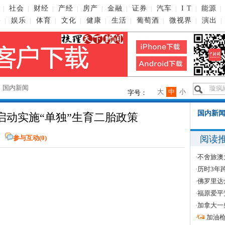
社会
财经
产经
房产
金融
证券
汽车
I T
能源
|
|
|
|
|
|
|
|
|
|
播
娱乐
体育
文化
健康
生活
葡萄酒
微视界
演出
|
|
|
|
|
|
|
|
|
→
国内新闻
大
中
小
字号：
国内新闻
启动实施“单独”生育二胎政策
阅读
参与互动(
0
)
·
不舍旅澳
·
历时3年
·
佛罗里达
·
福原爱平
·
加拿大一
·
加油