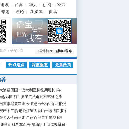
港澳
台湾
华人
侨网
经纬
|
|
|
|
专题
理论
新媒体
供稿
|
|
|
鏂伴椈
鎼� 绱�
:
热点追踪
深度报道
最新政策
推荐
大熊猫回国！澳大利亚将租期延长5年
跨越33国 荷兰男子完成电动车环球之旅
州国家捕获巨蟒 长度超5米体内有73颗蛋
安产下二胎 老公江宏杰喜晒一家四口(图)
柴犬因会画画走红 画作已售出逾231幅
枪未收司机驾车而去 加油站上演惊魂瞬间