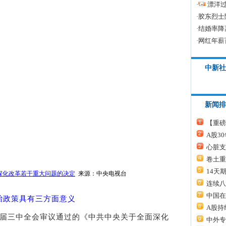
·
漂洋过
·
胶东烈士
·
结婚率降
·
网红年薪
中新社
新闻排
【重磅
A股3
心脏支
卷土重
14天
深化改革若干重大问题的决定
来源：中央电视台
连续八
中国在
胎政策具有三方面意义
A股持
十八届三中全会审议通过的《中共中央关于全面深化
中外专