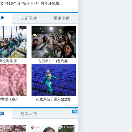
PR连续8个月“按兵不动” 房贷环境底...
片
专题图片
军事图库
“高空咖啡屋”
古巴举办“白色晚宴”
波恩樱花盛开
荷兰风信子进入盛放期
频
趣闻八卦