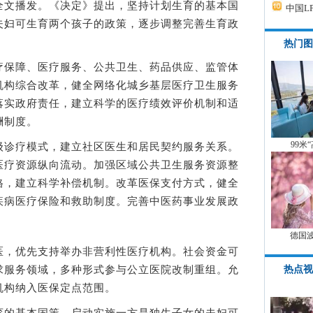
全文播发。《决定》提出，坚持计划生育的基本国
中国L
夫妇可生育两个孩子的政策，逐步调整完善生育政
热门图
保障、医疗服务、公共卫生、药品供应、监管体
机构综合改革，健全网络化城乡基层医疗卫生服务
落实政府责任，建立科学的医疗绩效评价机制和适
酬制度。
99米
诊疗模式，建立社区医生和居民契约服务关系。
医疗资源纵向流动。加强区域公共卫生服务资源整
格，建立科学补偿机制。改革医保支付方式，健全
疾病医疗保险和救助制度。完善中医药事业发展政
德国
，优先支持举办非营利性医疗机构。社会资金可
热点视
求服务领域，多种形式参与公立医院改制重组。允
机构纳入医保定点范围。