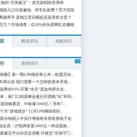
海的“洋美猴王”：把京剧唱给世界听
陵园入口垃圾遍地、停车乱收费？官方回应
离婚率升 是独立意识崛起还是房价太贵？
百万？市场调查：仅20%的头部网红在赚钱
区
网友评论
热帖排行
行
表情排行
前瞻】新一期LPR报价将公布；欧盟启动...
0年再出发 我们需要一个怎样的资本市场...
架降价93% 巨量“水分”是如何挤出去...
来，家门口的菜摊会被社区团购“玩”坏吗...
期逆回购重启，中标量1000亿！另有7...
个月“原地踏步” 12月LPR继续维持...
新办纳税人中实行增值税专用发票电子化
续走高：沪指再收复3400点！种业股掀...
家建言平台经济反垄断 吁规范“市场守门...