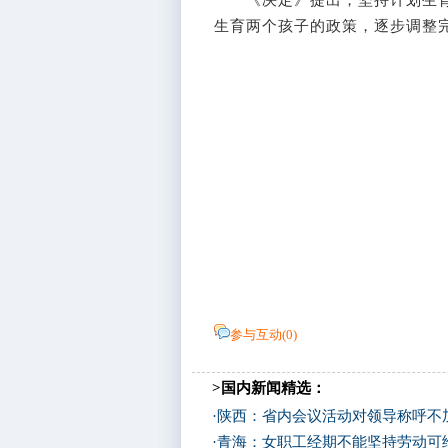
《决定》提出，坚持计划生育
生育两个孩子的政策，逐步调整
参与互动(
0
)
>国内新闻精选：
·
陕西：省内会议活动对领导称呼不加
·
青海：女职工经期不能坚持劳动可