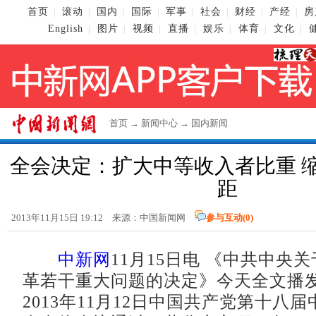
首页
滚动
国内
国际
军事
社会
财经
产经
房
|
|
|
|
|
|
|
|
English
图片
视频
直播
娱乐
体育
文化
|
|
|
|
|
|
|
首页
→
新闻中心
→
国内新闻
全会决定：扩大中等收入者比重 
距
2013年11月15日 19:12 来源：
中国新闻网
参与互动(
0
)
中新网
11月15日电 《中共中央
革若干重大问题的决定》今天全文播
2013年11月12日中国共产党第十八