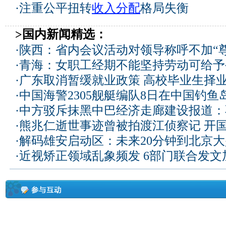
·
注重公平扭转
收入分配
格局失衡
>国内新闻精选：
·
陕西：省内会议活动对领导称呼不加“尊
·
青海：女职工经期不能坚持劳动可给予
·
广东取消暂缓就业政策 高校毕业生择业
·
中国海警2305舰艇编队8日在中国钓
·
中方驳斥抹黑中巴经济走廊建设报道：
·
熊兆仁逝世事迹曾被拍渡江侦察记
开国
·
解码雄安启动区：未来20分钟到北京大兴
·
近视矫正领域乱象频发 6部门联合发文