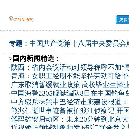
参与互动(
0
)
更多
专题：
中国共产党第十八届中央委员会
>国内新闻精选：
·
陕西：省内会议活动对领导称呼不加“尊
·
青海：女职工经期不能坚持劳动可给予
·
广东取消暂缓就业政策 高校毕业生择业
·
中国海警2305舰艇编队8日在中国钓
·
中方驳斥抹黑中巴经济走廊建设报道：
·
熊兆仁逝世事迹曾被拍渡江侦察记
开国
·
解码雄安启动区：未来20分钟到北京大兴
·
近视矫正领域乱象频发 6部门联合发文