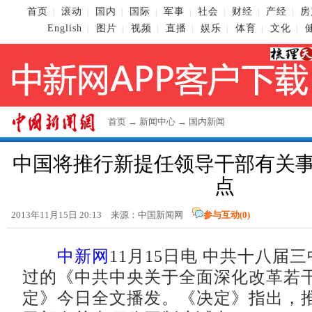
首页
滚动
国内
国际
军事
社会
财经
产经
房
|
|
|
|
|
|
|
|
English
图片
视频
直播
娱乐
体育
文化
|
|
|
|
|
|
|
首页
→
新闻中心
→
国内新闻
中国将推行新提任领导干部有关
点
2013年11月15日 20:13 来源：
中国新闻网
参与互动(
0
)
中新网
11月15日电 中共十八届
过的《中共中央关于全面深化改革若
定》今日全文播发。《决定》指出，