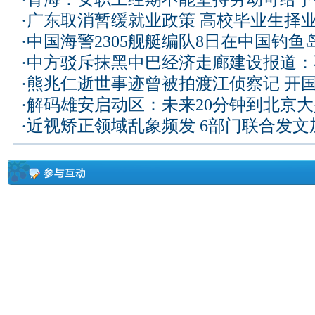
·
广东取消暂缓就业政策 高校毕业生择业
·
中国海警2305舰艇编队8日在中国钓
·
中方驳斥抹黑中巴经济走廊建设报道：
·
熊兆仁逝世事迹曾被拍渡江侦察记
开国
·
解码雄安启动区：未来20分钟到北京大兴
·
近视矫正领域乱象频发 6部门联合发文