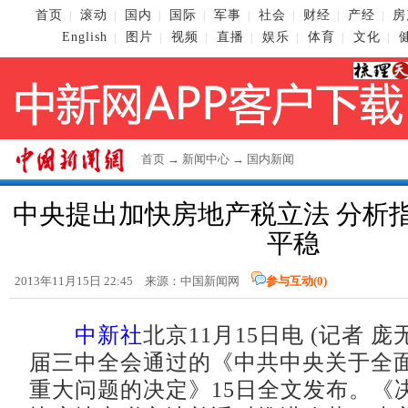
首页
滚动
国内
国际
军事
社会
财经
产经
房
|
|
|
|
|
|
|
|
English
图片
视频
直播
娱乐
体育
文化
|
|
|
|
|
|
|
首页
→
新闻中心
→
国内新闻
中央提出加快房地产税立法 分析
平稳
2013年11月15日 22:45 来源：
中国新闻网
参与互动(
0
)
中新社
北京11月15日电 (记者 
届三中全会通过的《中共中央关于全
重大问题的决定》15日全文发布。《