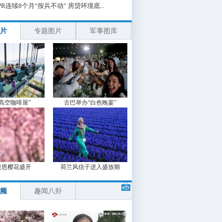
PR连续8个月“按兵不动” 房贷环境底...
片
专题图片
军事图库
“高空咖啡屋”
古巴举办“白色晚宴”
波恩樱花盛开
荷兰风信子进入盛放期
频
趣闻八卦