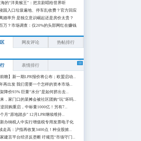
海的“洋美猴王”：把京剧唱给世界听
陵园入口垃圾遍地、停车乱收费？官方回应
离婚率升 是独立意识崛起还是房价太贵？
百万？市场调查：仅20%的头部网红在赚钱
区
网友评论
热帖排行
行
表情排行
前瞻】新一期LPR报价将公布；欧盟启动...
0年再出发 我们需要一个怎样的资本市场...
架降价93% 巨量“水分”是如何挤出去...
来，家门口的菜摊会被社区团购“玩”坏吗...
期逆回购重启，中标量1000亿！另有7...
个月“原地踏步” 12月LPR继续维持...
新办纳税人中实行增值税专用发票电子化
续走高：沪指再收复3400点！种业股掀...
家建言平台经济反垄断 吁规范“市场守门...