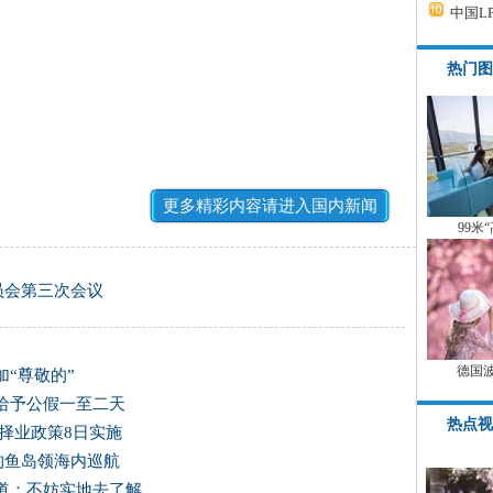
中国L
热门图
更多精彩内容请进入国内新闻
99米
员会第三次会议
德国
“尊敬的”
给予公假一至二天
热点视
择业政策8日实施
国钓鱼岛领海内巡航
道：不妨实地去了解