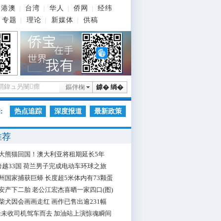
港澳
台湾
华人
侨网
经纬
|
|
|
|
专题
理论
新媒体
供稿
|
|
|
鏂伴椈
鎼� 绱�
:
热点追踪
深度报道
最新政策
推荐
大熊猫回国！澳大利亚将租期延长5年
跨越33国 荷兰男子完成电动车环球之旅
州国家捕获巨蟒 长度超5米体内有73颗蛋
安产下二胎 老公江宏杰喜晒一家四口(图)
柴犬因会画画走红 画作已售出逾231幅
枪未收司机驾车而去 加油站上演惊魂瞬间