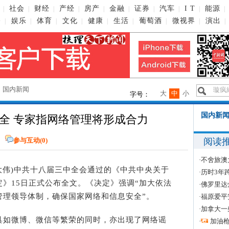
社会
财经
产经
房产
金融
证券
汽车
I T
能源
|
|
|
|
|
|
|
|
|
|
播
娱乐
体育
文化
健康
生活
葡萄酒
微视界
演出
|
|
|
|
|
|
|
|
|
→
国内新闻
大
中
小
字号：
国内新闻
全 专家指网络管理将形成合力
阅读
参与互动(
0
)
·
不舍旅澳
(彭大伟)中共十八届三中全会通过的《中共中央关于
·
历时3年
》15日正式公布全文。《决定》强调“加大依法
·
佛罗里达
管理领导体制，确保国家网络和信息安全”。
·
福原爱平
·
加拿大一
如微博、微信等繁荣的同时，亦出现了网络谣
·
加油