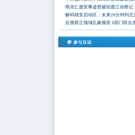
·
熊兆仁逝世事迹曾被拍渡江侦察记
·
解码雄安启动区：未来20分钟到北京
·
近视矫正领域乱象频发 6部门联合