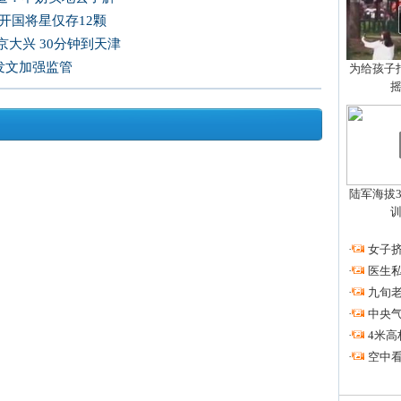
开国将星仅存12颗
大兴 30分钟到天津
发文加强监管
为给孩子拍
陆军海拔3
·
女子挤
·
医生私
·
九旬
·
中央
·
4米高
·
空中看