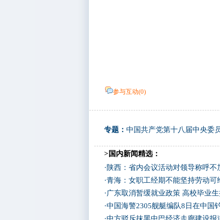
参与互动(
0
)
专题：
中国共产党第十八届中央委
>国内新闻精选：
·
陕西：省内会议活动对领导称呼不加
·
青海：女职工经期不能坚持劳动可
·
广东取消暂缓就业政策 高校毕业生
·
中国海警2305舰艇编队8日在中
·
中方驳斥抹黑中巴经济走廊建设报