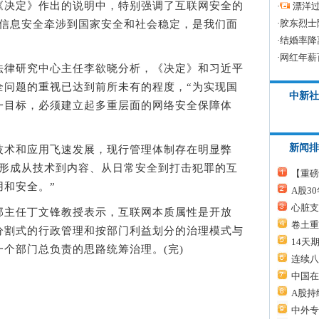
《决定》作出的说明中，特别强调了互联网安全的
·
漂洋过
·
胶东烈士
和信息安全牵涉到国家安全和社会稳定，是我们面
·
结婚率降
·
网红年薪
律研究中心主任李欲晓分析，《决定》和习近平
全问题的重视已达到前所未有的程度，“为实现国
中新社
一目标，必须建立起多重层面的网络安全保障体
新闻排
术和应用飞速发展，现行管理体制存在明显弊
，形成从技术到内容、从日常安全到打击犯罪的互
【重磅
和安全。”
A股3
心脏支
主任丁文锋教授表示，互联网本质属性是开放
卷土重
分割式的行政管理和按部门利益划分的治理模式与
14天
个部门总负责的思路统筹治理。(完)
连续八
中国在
A股持
中外专