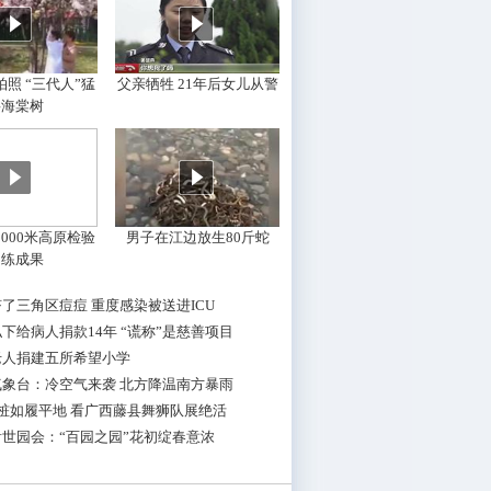
照 “三代人”猛
父亲牺牲 21年后女儿从警
摇海棠树
000米高原检验
男子在江边放生80斤蛇
训练成果
了三角区痘痘 重度感染被送进ICU
下给病人捐款14年 “谎称”是慈善项目
老人捐建五所希望小学
气象台：冷空气来袭 北方降温南方暴雨
桩如履平地 看广西藤县舞狮队展绝活
世园会：“百园之园”花初绽春意浓