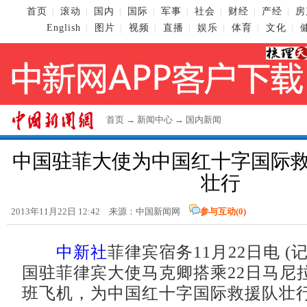
首页
滚动
国内
国际
军事
社会
财经
产经
房
|
|
|
|
|
|
|
|
English
图片
视频
直播
娱乐
体育
文化
|
|
|
|
|
|
|
首页
→
新闻中心
→
国内新闻
中国驻菲大使为中国红十字国际
壮行
2013年11月22日 12:42 来源：
中国新闻网
参与互动(
0
)
中新社
菲律宾宿务11月22日电 (
国驻菲律宾大使马克卿搭乘22日马尼
班飞机，为中国红十字国际救援队壮