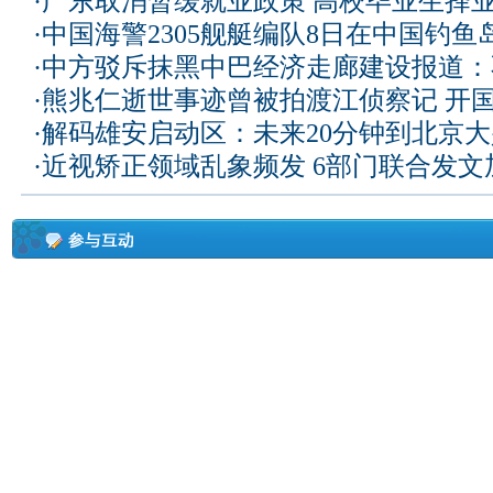
·
广东取消暂缓就业政策 高校毕业生择业
·
中国海警2305舰艇编队8日在中国钓
·
中方驳斥抹黑中巴经济走廊建设报道：
·
熊兆仁逝世事迹曾被拍渡江侦察记
开国
·
解码雄安启动区：未来20分钟到北京大兴
·
近视矫正领域乱象频发 6部门联合发文