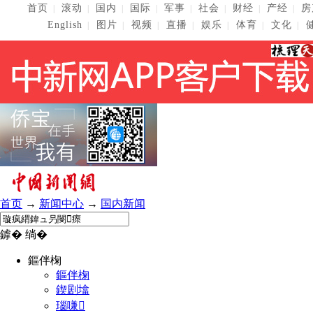
首页
滚动
国内
国际
军事
社会
财经
产经
房
|
|
|
|
|
|
|
|
English
图片
视频
直播
娱乐
体育
文化
|
|
|
|
|
|
|
首页
→
新闻中心
→
国内新闻
鎼� 绱�
鏂伴椈
鏂伴椈
鍥剧墖
瑙嗛