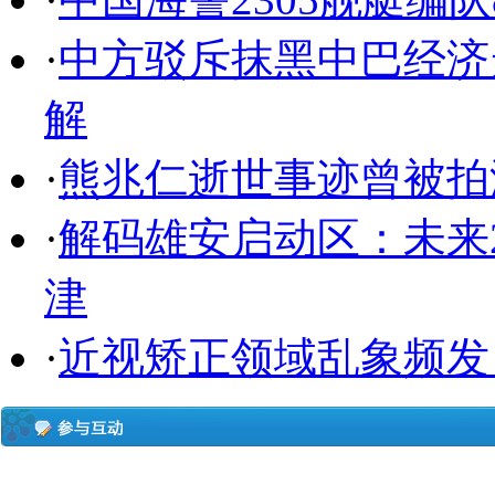
·
中方驳斥抹黑中巴经济
解
·
熊兆仁逝世事迹曾被拍
·
解码雄安启动区：未来2
津
·
近视矫正领域乱象频发