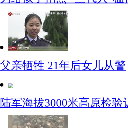
父亲牺牲 21年后女儿从警
陆军海拔3000米高原检