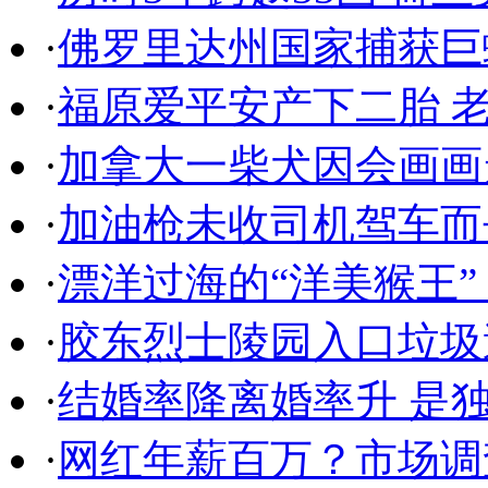
·
佛罗里达州国家捕获巨蟒
·
福原爱平安产下二胎 老
·
加拿大一柴犬因会画画走
·
加油枪未收司机驾车而
·
漂洋过海的“洋美猴王
·
胶东烈士陵园入口垃圾
·
结婚率降离婚率升 是
·
网红年薪百万？市场调