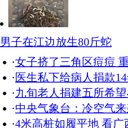
男子在江边放生80斤蛇
·
女子挤了三角区痘痘 重
·
医生私下给病人捐款14
·
九旬老人捐建五所希望
·
中央气象台：冷空气来
·
4米高桩如履平地 看