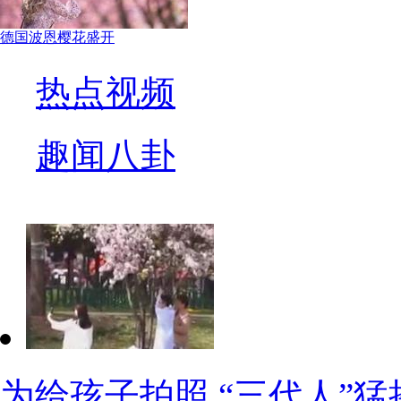
德国波恩樱花盛开
热点视频
趣闻八卦
为给孩子拍照 “三代人”