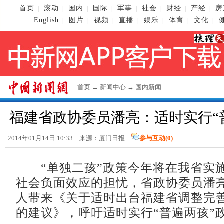
首页
滚动
国内
国际
军事
社会
财经
产经
房
|
|
|
|
|
|
|
|
English
图片
视频
直播
娱乐
体育
文化
|
|
|
|
|
|
|
首页
→
新闻中心
→
国内新闻
福建省政协委员潘亮：适时实行“
2014年01月14日 10:33 来源：厦门日报
参与互动(
0
)
“单独二孩”政策今年将在我省实
社会负面效应的担忧，省政协委员潘
人带来《关于适时出台福建省调整完
的建议》，呼吁适时实行“普遍两孩”