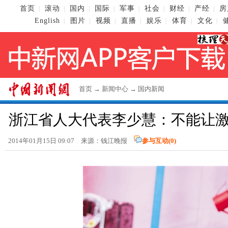
首页
滚动
国内
国际
军事
社会
财经
产经
房
|
|
|
|
|
|
|
|
English
图片
视频
直播
娱乐
体育
文化
|
|
|
|
|
|
|
首页
→
新闻中心
→
国内新闻
浙江省人大代表李少慧：不能让激
2014年01月15日 09:07 来源：钱江晚报
参与互动(
0
)