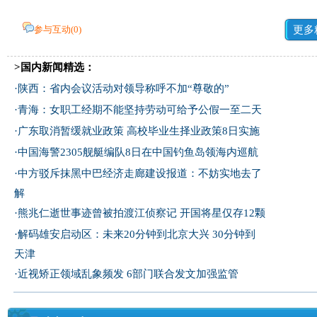
参与互动(
0
)
更多
>国内新闻精选：
·
陕西：省内会议活动对领导称呼不加“尊敬的”
·
青海：女职工经期不能坚持劳动可给予公假一至二天
·
广东取消暂缓就业政策 高校毕业生择业政策8日实施
·
中国海警2305舰艇编队8日在中国钓鱼岛领海内巡航
·
中方驳斥抹黑中巴经济走廊建设报道：不妨实地去了
解
·
熊兆仁逝世事迹曾被拍渡江侦察记
开国将星仅存12颗
·
解码雄安启动区：未来20分钟到北京大兴 30分钟到
天津
·
近视矫正领域乱象频发 6部门联合发文加强监管