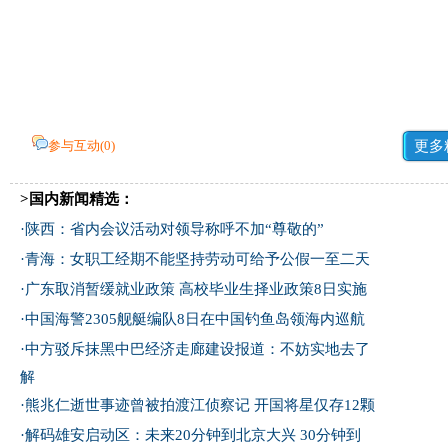
参与互动(
0
)
更多
>国内新闻精选：
·
陕西：省内会议活动对领导称呼不加“尊敬的”
·
青海：女职工经期不能坚持劳动可给予公假一至二天
·
广东取消暂缓就业政策 高校毕业生择业政策8日实施
·
中国海警2305舰艇编队8日在中国钓鱼岛领海内巡航
·
中方驳斥抹黑中巴经济走廊建设报道：不妨实地去了
解
·
熊兆仁逝世事迹曾被拍渡江侦察记
开国将星仅存12颗
·
解码雄安启动区：未来20分钟到北京大兴 30分钟到