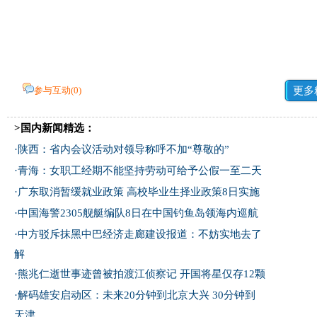
参与互动(
0
)
更多
>国内新闻精选：
·
陕西：省内会议活动对领导称呼不加“尊敬的”
·
青海：女职工经期不能坚持劳动可给予公假一至二天
·
广东取消暂缓就业政策 高校毕业生择业政策8日实施
·
中国海警2305舰艇编队8日在中国钓鱼岛领海内巡航
·
中方驳斥抹黑中巴经济走廊建设报道：不妨实地去了
解
·
熊兆仁逝世事迹曾被拍渡江侦察记
开国将星仅存12颗
·
解码雄安启动区：未来20分钟到北京大兴 30分钟到
天津