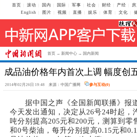
首页
滚动
国内
国际
军事
社会
财经
产经
房
|
|
|
|
|
|
|
|
English
图片
视频
直播
娱乐
体育
文化
|
|
|
|
|
|
|
首页
→
新闻中心
→
国内新闻
成品油价格年内首次上调 幅度创
2014年02月26日 19:48 来源：中国广播网
参与互动(
0
)
据中国之声《全国新闻联播》报道
今天发出通知，决定从26号24时起，
吨分别提高205元和200元，测算到零
和0号柴油，每升分别提高0.15元和0.