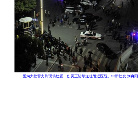
图为大批警力到现场处置，伤员正陆续送往附近医院。中新社发 刘冉阳 