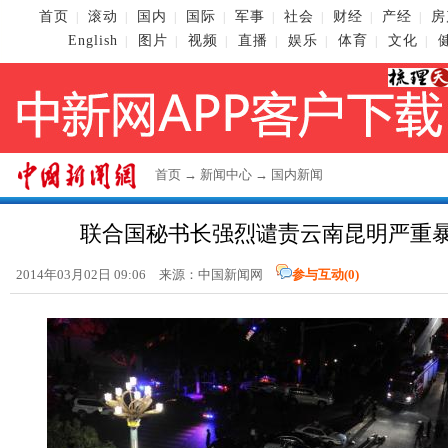
首页
滚动
国内
国际
军事
社会
财经
产经
房
|
|
|
|
|
|
|
|
English
图片
视频
直播
娱乐
体育
文化
|
|
|
|
|
|
|
首页
→
新闻中心
→
国内新闻
联合国秘书长强烈谴责云南昆明严重
2014年03月02日 09:06 来源：
中国新闻网
参与互动(
0
)