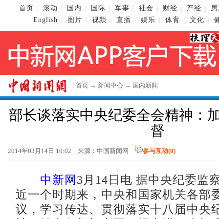
首页
滚动
国内
国际
军事
社会
财经
产经
房
|
|
|
|
|
|
|
|
English
图片
视频
直播
娱乐
体育
文化
|
|
|
|
|
|
|
首页
→
新闻中心
→
国内新闻
部长谈落实中央纪委全会精神：
督
2014年03月14日 10:02 来源：
中国新闻网
参与互动(
0
)
中新网
3月14日电 据中央纪委监
近一个时期来，中央和国家机关各部
议，学习传达、贯彻落实十八届中央