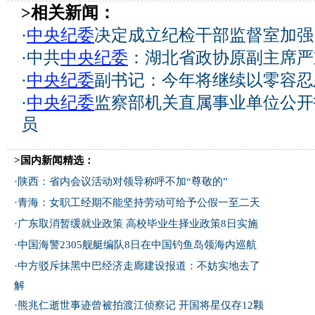
>相关新闻：
·
中央纪委
决定成立纪检干部监督室加强
·
中共
中央纪委
：湖北省政协原副主席严
·
中央纪委
副书记：今年将继续以零容忍
·
中央纪委
监察部机关直属事业单位公开
员
>国内新闻精选：
·
陕西：省内会议活动对领导称呼不加“尊敬的”
·
青海：女职工经期不能坚持劳动可给予公假一至二天
·
广东取消暂缓就业政策 高校毕业生择业政策8日实施
·
中国海警2305舰艇编队8日在中国钓鱼岛领海内巡航
·
中方驳斥抹黑中巴经济走廊建设报道：不妨实地去了
解
·
熊兆仁逝世事迹曾被拍渡江侦察记
开国将星仅存12颗