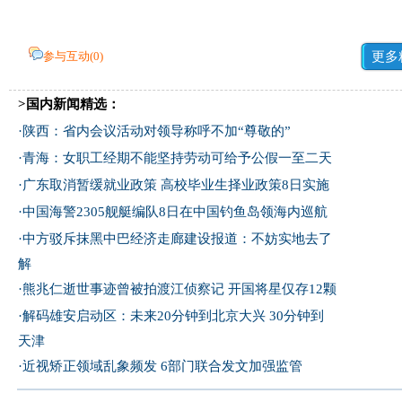
参与互动(
0
)
更多
>国内新闻精选：
·
陕西：省内会议活动对领导称呼不加“尊敬的”
·
青海：女职工经期不能坚持劳动可给予公假一至二天
·
广东取消暂缓就业政策 高校毕业生择业政策8日实施
·
中国海警2305舰艇编队8日在中国钓鱼岛领海内巡航
·
中方驳斥抹黑中巴经济走廊建设报道：不妨实地去了
解
·
熊兆仁逝世事迹曾被拍渡江侦察记
开国将星仅存12颗
·
解码雄安启动区：未来20分钟到北京大兴 30分钟到
天津
·
近视矫正领域乱象频发 6部门联合发文加强监管