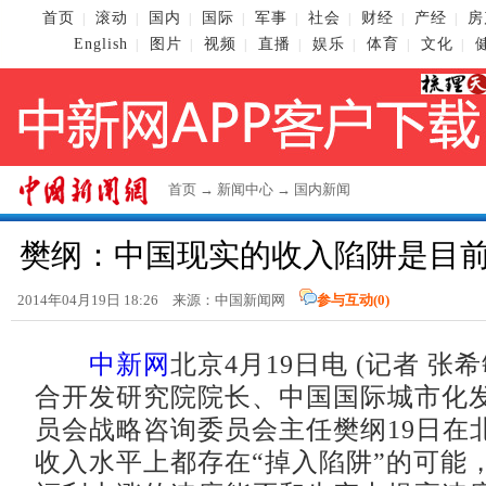
首页
滚动
国内
国际
军事
社会
财经
产经
房
|
|
|
|
|
|
|
|
English
图片
视频
直播
娱乐
体育
文化
|
|
|
|
|
|
|
首页
→
新闻中心
→
国内新闻
樊纲：中国现实的收入陷阱是目
2014年04月19日 18:26 来源：
中国新闻网
参与互动(
0
)
中新网
北京4月19日电 (记者 张
合开发研究院院长、中国国际城市化
员会战略咨询委员会主任樊纲19日在
收入水平上都存在“掉入陷阱”的可能