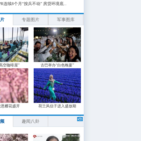
PR连续8个月“按兵不动” 房贷环境底...
片
专题图片
军事图库
“高空咖啡屋”
古巴举办“白色晚宴”
波恩樱花盛开
荷兰风信子进入盛放期
频
趣闻八卦