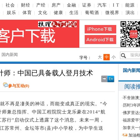
社会
财经
产经
房产
金融
证券
汽车
I T
能源
|
|
|
|
|
|
|
|
|
|
播
娱乐
体育
文化
健康
生活
葡萄酒
微视界
演出
|
|
|
|
|
|
|
|
|
→
国内新闻
大
中
小
字号：
国内新闻
计师：中国已具备载人登月技术
阅读
网
参与互动(
0
)
·
不舍旅澳
就不再是凄美的神话，而能变成真正的现实。”今
·
历时3年
师兼总指挥、中国工程院院士龙乐豪在2014“航
·
佛罗里达
江苏行”启动仪式上透露了这个消息。未来一周，
·
福原爱平
·
加拿大一
江苏常州、金坛等市(县)中小学校，为中学生送
·
加油