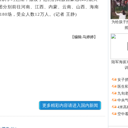
家团分别前往河南、江西、内蒙、云南、山西、海南
80场，受众人数12万人。(记者 王静)
为给孩子拍
【编辑:马婷婷】
陆军海拔3
·
女子挤
·
医生私
·
九旬
·
中央
更多精彩内容请进入国内新闻
·
4米高
·
空中看