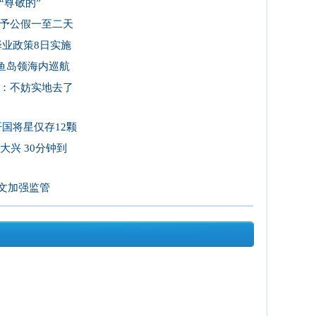
“尊敬的”
予公假一至二天
择业政策8日实施
钓鱼岛领海内巡航
：不妨实地去了
开国将星仅存12颗
大兴 30分钟到
发文加强监管