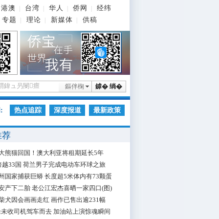
港澳
台湾
华人
侨网
经纬
|
|
|
|
专题
理论
新媒体
供稿
|
|
|
鏂伴椈
鎼� 绱�
:
热点追踪
深度报道
最新政策
推荐
大熊猫回国！澳大利亚将租期延长5年
跨越33国 荷兰男子完成电动车环球之旅
州国家捕获巨蟒 长度超5米体内有73颗蛋
安产下二胎 老公江宏杰喜晒一家四口(图)
柴犬因会画画走红 画作已售出逾231幅
枪未收司机驾车而去 加油站上演惊魂瞬间