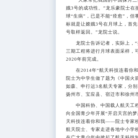
“大家常把我国的中国探月三期
娥3号的成功性。”龙乐豪院士在
球“生病”，已是不能“痊愈”，
标就是让嫦娥3号在月球上，首
号取样返回。”龙院士说。
龙院士告诉记者，实际上，“探
三期工程将进行月球表面采样，
2020年前完成。
在2014年“航天科技连着你
院士为中学生做了题为《中国火
如森、申行运3名航天专家，分
扬州市、宝应县、宿迁市和徐州市
中国科协、中国载人航天工程办
向全国青少年开展“开启天宫的梦
天科技连着你和我——院士专家
航天院士、专家走进各地中小学
在广大青少年中掀起了航天科技