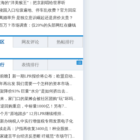
海的“洋美猴王”：把京剧唱给世界听
陵园入口垃圾遍地、停车乱收费？官方回应
离婚率升 是独立意识崛起还是房价太贵？
百万？市场调查：仅20%的头部网红在赚钱
区
网友评论
热帖排行
行
表情排行
前瞻】新一期LPR报价将公布；欧盟启动...
0年再出发 我们需要一个怎样的资本市场...
架降价93% 巨量“水分”是如何挤出去...
来，家门口的菜摊会被社区团购“玩”坏吗...
期逆回购重启，中标量1000亿！另有7...
个月“原地踏步” 12月LPR继续维持...
新办纳税人中实行增值税专用发票电子化
续走高：沪指再收复3400点！种业股掀...
家建言平台经济反垄断 吁规范“市场守门...