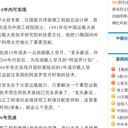
·
漂洋过
·
胶东烈士
10年内可实现
·
结婚率降
火箭专家，任国家月球探测工程副总设计师，曾
·
网红年薪
当选为中国工程院院士。1991年任中国运载火箭
运载火箭技术研究院科技委主任。他把15颗国内外
中新社
平利用太空做出了重要贡献。
就10年或多一点就能载人登月。”龙乐豪说，作
新闻排
纪60年代前后，为实现载人登月的“阿波罗计划”，
966年首次实现月面软着陆后的2年成功载人登
【重磅
已远超过美国的阿波罗登月时期的技术。
A股3
心脏支
首先在于火箭运载能力。只要解决一个重型运载
卷土重
技术理念和技术基础已完全具备了。”龙乐豪说，
14天
真正工程项目必须按照工程项目配套研制，这需要
连续八
时间(准备)，就这么个意思。”
中国在
A股持
号6号完成
中外专