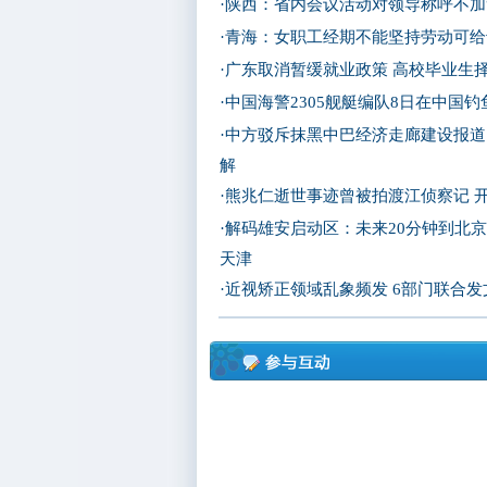
·
陕西：省内会议活动对领导称呼不加
·
青海：女职工经期不能坚持劳动可给
·
广东取消暂缓就业政策 高校毕业生
·
中国海警2305舰艇编队8日在中国
·
中方驳斥抹黑中巴经济走廊建设报道
解
·
熊兆仁逝世事迹曾被拍渡江侦察记
·
解码雄安启动区：未来20分钟到北京
天津
·
近视矫正领域乱象频发 6部门联合