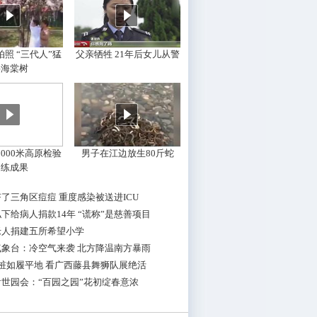
照 “三代人”猛
父亲牺牲 21年后女儿从警
摇海棠树
000米高原检验
男子在江边放生80斤蛇
训练成果
了三角区痘痘 重度感染被送进ICU
下给病人捐款14年 “谎称”是慈善项目
老人捐建五所希望小学
气象台：冷空气来袭 北方降温南方暴雨
桩如履平地 看广西藤县舞狮队展绝活
世园会：“百园之园”花初绽春意浓