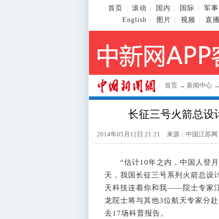
首页
滚动
国内
国际
军事
|
|
|
|
English
图片
视频
直
|
|
|
首页
→
新闻中心
长征三号火箭总设
2014年05月12日 21:21 来源：中国江苏
“估计10年之内，中国人登月
天，我国长征三号系列火箭总设计
天科技连着你和我——院士专家
龙院士将与其他3位航天专家分赴
去17场科普报告。