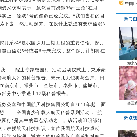
工程和嫦娥3号的使命混淆，所以会有人质疑嫦
中国L
接受采访时表示，虽然目前嫦娥3号“玉兔”在月
但事实上，嫦娥3号的使命已经完成。“我们当初的目
热门图
先落下去，然后动起来。在设计上就没有要求嫦娥3
月采样“是我国探月三期工程的重要使命。探月
可能由嫦娥5号或者6号来完成，整个探月计划将在
99米
和我——院士专家校园行”活动启动仪式上，龙乐豪
箭与航天》的科普报告。未来几天他将与金声、田
别在南京市、常州市、金坛市、泰州市、盐城市、
部分中小学送上17场科普报告。
德国
公室和中国航天科技集团公司自2011年起，面
想”——全国青少年载人航天科普系列活动，“航
热点视
校园行”是其中的重点活动之一。该活动组织部分
校，讲授航天科技知识，宣传我国航天科技成就，
知识学习热潮，激发了他们的民族自豪感和对航天