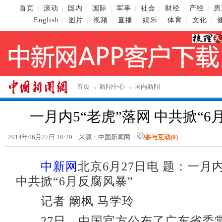
首页
滚动
国内
国际
军事
社会
财经
产经
房
|
|
|
|
|
|
|
|
English
图片
视频
直播
娱乐
体育
文化
|
|
|
|
|
|
|
首页
→
新闻中心
→
国内新闻
一月内5“老虎”落网 中共掀“6
2014年06月27日 18:29 来源：
中国新闻网
参与互动(
0
)
中新网
北京6月27日电 题：一月内
中共掀“6月反腐风暴”
记者 阚枫 马学玲
27日，中国官方公布了广东省委