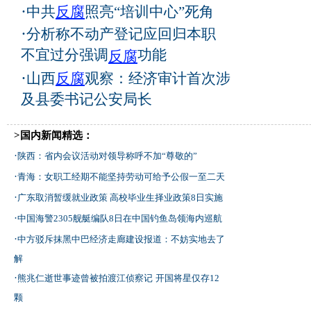
·
中共
反腐
照亮“培训中心”死角
·
分析称不动产登记应回归本职
不宜过分强调
功能
反腐
·
山西
反腐
观察：经济审计首次涉
及县委书记公安局长
>国内新闻精选：
·
陕西：省内会议活动对领导称呼不加“尊敬的”
·
青海：女职工经期不能坚持劳动可给予公假一至二天
·
广东取消暂缓就业政策 高校毕业生择业政策8日实施
·
中国海警2305舰艇编队8日在中国钓鱼岛领海内巡航
·
中方驳斥抹黑中巴经济走廊建设报道：不妨实地去了
解
·
熊兆仁逝世事迹曾被拍渡江侦察记
开国将星仅存12
颗