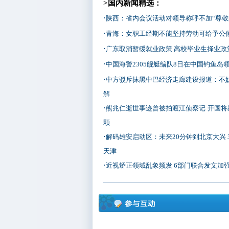
>国内新闻精选：
·
陕西：省内会议活动对领导称呼不加“尊敬
·
青海：女职工经期不能坚持劳动可给予公
·
广东取消暂缓就业政策 高校毕业生择业政
·
中国海警2305舰艇编队8日在中国钓鱼岛
·
中方驳斥抹黑中巴经济走廊建设报道：不
解
·
熊兆仁逝世事迹曾被拍渡江侦察记
开国将
颗
·
解码雄安启动区：未来20分钟到北京大兴 
天津
·
近视矫正领域乱象频发 6部门联合发文加