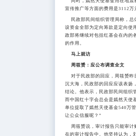
同时，嫣然天使基金用在地震救
宣传推广等方面的费用是3112万
民政部民间组织管理局称，总体
设资金全部为定向筹款是定向使
政部将继续对包括红基会在内的
的作用。
马上就访
周筱赟：应公布调查全文
对于民政部的回应，周筱赟昨日
沉大海，民政部的回应应该表扬
结论。他表示，民政部民间组织
而中国红十字会总会是嫣然天使
单位提取了嫣然天使基金540万
让公众信服呢？”
周筱赟说，审计报告只能审计账
在的审计报告中。他坚持认为，刘