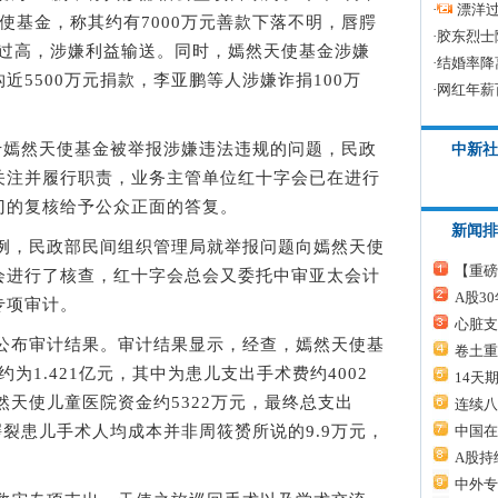
·
漂洋过
使基金，称其约有7000万元善款下落不明，唇腭
·
胶东烈士
元过高，涉嫌利益输送。同时，嫣然天使基金涉嫌
·
结婚率降
近5500万元捐款，李亚鹏等人涉嫌诈捐100万
·
网红年薪
嫣然天使基金被举报涉嫌违法违规的问题，民政
中新社
关注并履行职责，业务主管单位红十字会已在进行
门的复核给予公众正面的答复。
新闻排
，民政部民间组织管理局就举报问题向嫣然天使
【重磅
会进行了核查，红十字会总会又委托中审亚太会计
A股3
专项审计。
心脏支
布审计结果。审计结果显示，经查，嫣然天使基
卷土重
入约为1.421亿元，其中为患儿支出手术费约4002
14天
然天使儿童医院资金约5322万元，最终总支出
连续八
。唇腭裂患儿手术人均成本并非周筱赟所说的9.9万元，
中国在
A股持
中外专