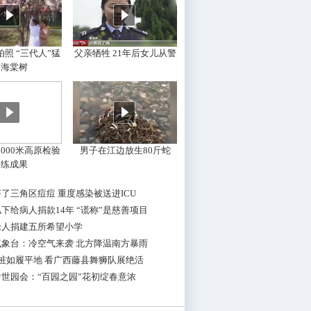
照 “三代人”猛
父亲牺牲 21年后女儿从警
摇海棠树
000米高原检验
男子在江边放生80斤蛇
训练成果
了三角区痘痘 重度感染被送进ICU
下给病人捐款14年 “谎称”是慈善项目
老人捐建五所希望小学
气象台：冷空气来袭 北方降温南方暴雨
桩如履平地 看广西藤县舞狮队展绝活
世园会：“百园之园”花初绽春意浓