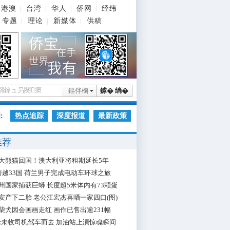
港澳
台湾
华人
侨网
经纬
|
|
|
|
专题
理论
新媒体
供稿
|
|
|
鏂伴椈
鎼� 绱�
:
热点追踪
深度报道
最新政策
推荐
大熊猫回国！澳大利亚将租期延长5年
跨越33国 荷兰男子完成电动车环球之旅
州国家捕获巨蟒 长度超5米体内有73颗蛋
安产下二胎 老公江宏杰喜晒一家四口(图)
柴犬因会画画走红 画作已售出逾231幅
枪未收司机驾车而去 加油站上演惊魂瞬间