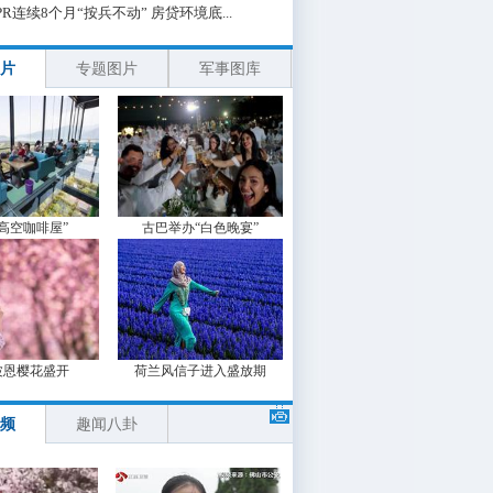
PR连续8个月“按兵不动” 房贷环境底...
片
专题图片
军事图库
“高空咖啡屋”
古巴举办“白色晚宴”
波恩樱花盛开
荷兰风信子进入盛放期
频
趣闻八卦