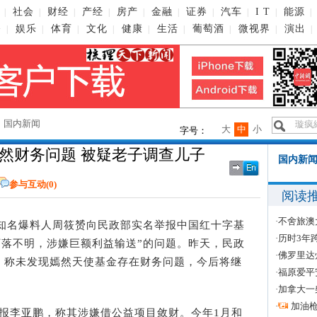
社会
财经
产经
房产
金融
证券
汽车
I T
能源
|
|
|
|
|
|
|
|
|
|
播
娱乐
体育
文化
健康
生活
葡萄酒
微视界
演出
|
|
|
|
|
|
|
|
|
→
国内新闻
大
中
小
字号：
然财务问题 被疑老子调查儿子
国内新闻
参与互动(
0
)
阅读
·
不舍旅澳
名爆料人周筱赟向民政部实名举报中国红十字基
·
历时3年
款下落不明，涉嫌巨额利益输送”的问题。昨天，民政
·
佛罗里达
，称未发现嫣然天使基金存在财务问题，今后将继
·
福原爱平
·
加拿大一
·
加油
报李亚鹏，称其涉嫌借公益项目敛财。今年1月和