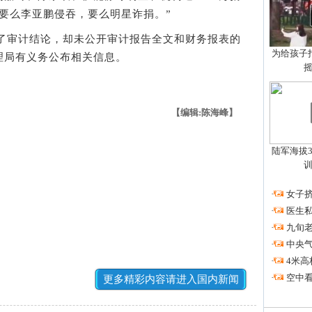
要么李亚鹏侵吞，要么明星诈捐。”
审计结论，却未公开审计报告全文和财务报表的
为给孩子拍
理局有义务公布相关信息。
【编辑:陈海峰】
陆军海拔3
·
女子挤
·
医生私
·
九旬
·
中央
·
4米高
·
空中看
更多精彩内容请进入国内新闻