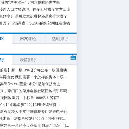
海的“洋美猴王”：把京剧唱给世界听
陵园入口垃圾遍地、停车乱收费？官方回应
离婚率升 是独立意识崛起还是房价太贵？
百万？市场调查：仅20%的头部网红在赚钱
区
网友评论
热帖排行
行
表情排行
前瞻】新一期LPR报价将公布；欧盟启动...
0年再出发 我们需要一个怎样的资本市场...
架降价93% 巨量“水分”是如何挤出去...
来，家门口的菜摊会被社区团购“玩”坏吗...
期逆回购重启，中标量1000亿！另有7...
个月“原地踏步” 12月LPR继续维持...
新办纳税人中实行增值税专用发票电子化
续走高：沪指再收复3400点！种业股掀...
家建言平台经济反垄断 吁规范“市场守门...