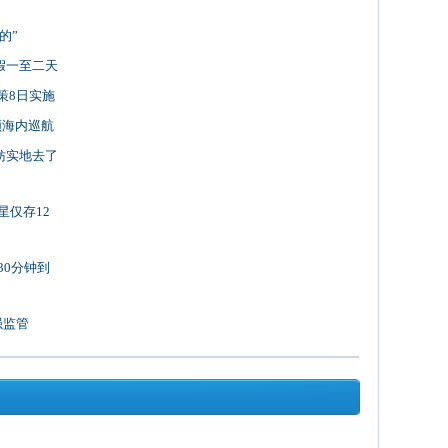
的”
假一至二天
策8日实施
领海内巡航
妨实地去了
星仅存12
30分钟到
强监管