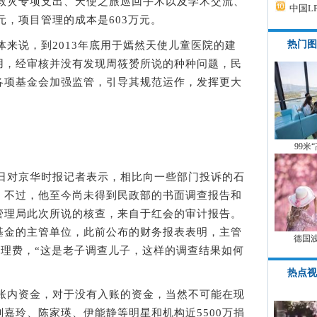
灾专项支出、天使之旅巡回手术以及学术交流、
中国L
元，项目管理的成本是603万元。
热门图
来说，到2013年底用于嫣然天使儿童医院的建
用，经审核并没有发现周筱赟所说的种种问题，民
各项基金会加强监管，引导其规范运作，发挥更大
99米
对京华时报记者表示，相比向一些部门投诉的石
，不过，他至今尚未得到民政部的书面调查报告和
管理局此次所说的核查，来自于红会的审计报告。
基金的主管单位，此前公布的财务报表表明，主管
德国
管理费，“这是老子调查儿子，这样的调查结果如何
热点视
内资金，对于没有入账的资金，当然不可能在现
嘉玲、陈家瑛、伊能静等明星和机构近5500万捐