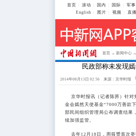
首页
滚动
国内
国际
军事
|
|
|
|
English
图片
视频
直
|
|
|
首页
→
新闻中心
民政部称未发现嫣
2014年08月13日 02:56 来源：京华时报
京华时报讯（记者陈荞）针对知
金会嫣然天使基金“7000万善
部民间组织管理局公布调查结果
续加强监管。
去年12月18日，周筱赟首次举